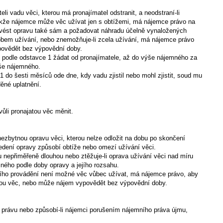
li vadu věci, kterou má pronajímatel odstranit, a neodstraní-li
akže nájemce může věc užívat jen s obtížemi, má nájemce právo na
vést opravu také sám a požadovat náhradu účelně vynaložených
obem užívání, nebo znemožňuje-li zcela užívání, má nájemce právo
ovědět bez výpovědní doby.
 podle odstavce 1 žádat od pronajímatele, až do výše nájemného za
ýše nájemného.
1 do šesti měsíců ode dne, kdy vadu zjistil nebo mohl zjistit, soud mu
děné uplatnění.
ůli pronajatou věc měnit.
nezbytnou opravu věci, kterou nelze odložit na dobu po skončení
vedení opravy způsobí obtíže nebo omezí užívání věci.
 nepřiměřeně dlouhou nebo ztěžuje-li oprava užívání věci nad míru
ného podle doby opravy a jejího rozsahu.
jejího provádění není možné věc vůbec užívat, má nájemce právo, aby
inou věc, nebo může nájem vypovědět bez výpovědní doby.
m právu nebo způsobí-li nájemci porušením nájemního práva újmu,