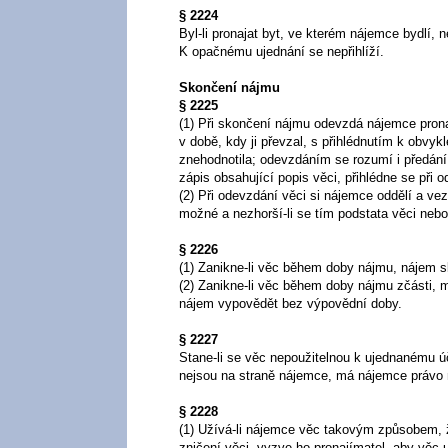
§ 2224
Byl-li pronajat byt, ve kterém nájemce bydlí,
K opačnému ujednání se nepřihlíží.
Skončení nájmu
§ 2225
(1) Při skončení nájmu odevzdá nájemce pronaj
v době, kdy ji převzal, s přihlédnutím k obvy
znehodnotila; odevzdáním se rozumí i předání 
zápis obsahující popis věci, přihlédne se při 
(2) Při odevzdání věci si nájemce oddělí a vez
možné a nezhorší-li se tím podstata věci nebo 
§ 2226
(1) Zanikne-li věc během doby nájmu, nájem s
(2) Zanikne-li věc během doby nájmu zčásti,
nájem vypovědět bez výpovědní doby.
§ 2227
Stane-li se věc nepoužitelnou k ujednanému úč
nejsou na straně nájemce, má nájemce právo
§ 2228
(1) Užívá-li nájemce věc takovým způsobem, 
zničení věci, vyzve ho pronajímatel, aby věc 