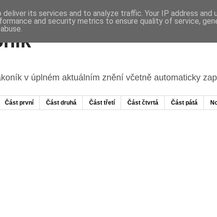
deliver its services and to analyze traffic. Your IP address and
formance and security metrics to ensure quality of service, ge
 abuse.
ník
ákoník v úplném aktuálním znění včetně automaticky z
Část první
Část druhá
Část třetí
Část čtvrtá
Část pátá
No