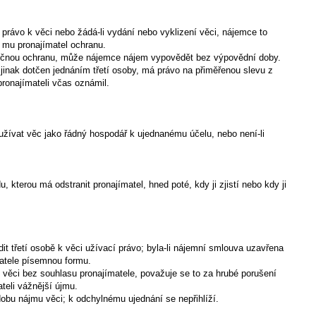
né právo k věci nebo žádá-li vydání nebo vyklizení věci, nájemce to
e mu pronajímatel ochranu.
atečnou ochranu, může nájemce nájem vypovědět bez výpovědní doby.
 jinak dotčen jednáním třetí osoby, má právo na přiměřenou slevu z
ronajímateli včas oznámil.
užívat věc jako řádný hospodář k ujednanému účelu, nebo není-li
kterou má odstranit pronajímatel, hned poté, kdy ji zjistí nebo kdy ji
dit třetí osobě k věci užívací právo; byla-li nájemní smlouva uzavřena
matele písemnou formu.
 k věci bez souhlasu pronajímatele, považuje se to za hrubé porušení
teli vážnější újmu.
a dobu nájmu věci; k odchylnému ujednání se nepřihlíží.