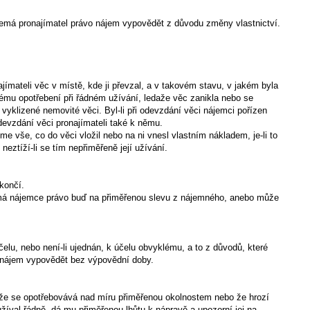
 nemá pronajímatel právo nájem vypovědět z důvodu změny vlastnictví.
ímateli věc v místě, kde ji převzal, a v takovém stavu, v jakém byla
klému opotřebení při řádném užívání, ledaže věc zanikla nebo se
vyklizené nemovité věci. Byl-li při odevzdání věci nájemci pořízen
odevzdání věci pronajímateli také k němu.
me vše, co do věci vložil nebo na ni vnesl vlastním nákladem, je-li to
neztíží-li se tím nepřiměřeně její užívání.
končí.
 má nájemce právo buď na přiměřenou slevu z nájemného, anebo může
elu, nebo není-li ujednán, k účelu obvyklému, a to z důvodů, které
 nájem vypovědět bez výpovědní doby.
že se opotřebovává nad míru přiměřenou okolnostem nebo že hrozí
užíval řádně, dá mu přiměřenou lhůtu k nápravě a upozorní jej na