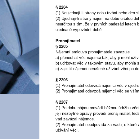
§ 2204
(1) Neujednají-li strany dobu trvání nebo den 
(2) Ujednají-li strany nájem na dobu určitou d
neurčitou s tím, že v prvních padesáti letec
ujednané výpovědní době.
Pronajímatel
§ 2205
Nájemní smlouva pronajímatele zavazuje
a) přenechat věc nájemci tak, aby ji mohl už
b) udržovat věc v takovém stavu, aby mohla sl
c) zajistit nájemci nerušené užívání věci po d
§ 2206
(1) Pronajímatel odevzdá nájemci věc v ujedna
(2) Pronajímatel odevzdá nájemci věc se vším,
§ 2207
(1) Po dobu nájmu provádí běžnou údržbu věci
její nezbytné opravy provádí pronajímatel, l
vad zavázal nájemce.
(2) Pronajímatel neodpovídá za vadu, o které
užívání věci.