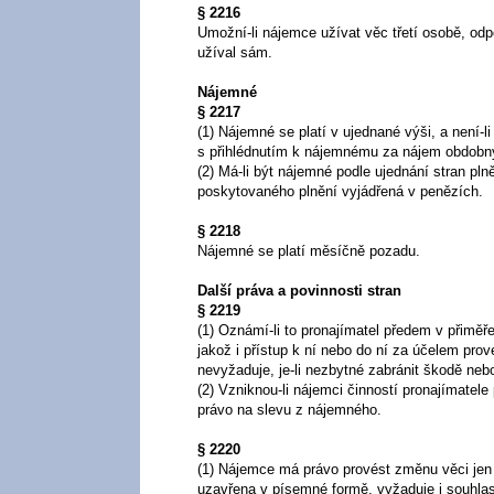
§ 2216
Umožní-li nájemce užívat věc třetí osobě, odp
užíval sám.
Nájemné
§ 2217
(1) Nájemné se platí v ujednané výši, a není-
s přihlédnutím k nájemnému za nájem obdobn
(2) Má-li být nájemné podle ujednání stran pl
poskytovaného plnění vyjádřená v penězích.
§ 2218
Nájemné se platí měsíčně pozadu.
Další práva a povinnosti stran
§ 2219
(1) Oznámí-li to pronajímatel předem v přimě
jakož i přístup k ní nebo do ní za účelem pr
nevyžaduje, je-li nezbytné zabránit škodě nebo
(2) Vzniknou-li nájemci činností pronajímatel
právo na slevu z nájemného.
§ 2220
(1) Nájemce má právo provést změnu věci jen
uzavřena v písemné formě, vyžaduje i souhla