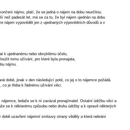
skončení nájmu, platí, že se jedná o nájem na dobu neurčitou.
elší než padesát let, má se za to, že byl nájem ujednán na dobu
h lze nájem vypovědět jen z ujednaných výpovědních důvodů a v
ívat k ujednanému nebo obvyklému účelu,
oužit tomu užívání, pro které byla pronajata,
obu nájmu.
né době, jinak v den následující poté, co jej o to nájemce požádá.
 co je třeba k řádnému užívání věci.
 nájemce, ledaže se k ní zavázal pronajímatel. Ostatní údržbu věci a
edaže se k některému způsobu nebo druhu údržby a k opravě některých
 v době uzavření nájemní smlouvy strany věděly a která nebrání