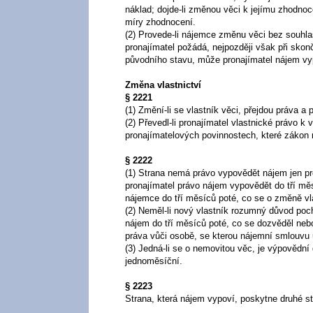
náklad; dojde-li změnou věci k jejímu zhodno
míry zhodnocení.
(2) Provede-li nájemce změnu věci bez souhla
pronajímatel požádá, nejpozději však při sko
původního stavu, může pronajímatel nájem v
Změna vlastnictví
§ 2221
(1) Změní-li se vlastník věci, přejdou práva a
(2) Převedl-li pronajímatel vlastnické právo k
pronajímatelových povinnostech, které zákon n
§ 2222
(1) Strana nemá právo vypovědět nájem jen pr
pronajímatel právo nájem vypovědět do tří mě
nájemce do tří měsíců poté, co se o změně vl
(2) Neměl-li nový vlastník rozumný důvod poc
nájem do tří měsíců poté, co se dozvěděl ne
práva vůči osobě, se kterou nájemní smlouvu 
(3) Jedná-li se o nemovitou věc, je výpovědní
jednoměsíční.
§ 2223
Strana, která nájem vypoví, poskytne druhé s