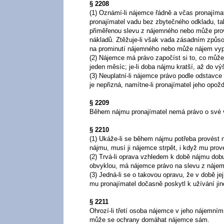
§ 2208
(1) Oznámí-li nájemce řádně a včas pronajímate
pronajímatel vadu bez zbytečného odkladu, t
přiměřenou slevu z nájemného nebo může pro
nákladů. Ztěžuje-li však vada zásadním způs
na prominutí nájemného nebo může nájem vyp
(2) Nájemce má právo započíst si to, co může
jeden měsíc; je-li doba nájmu kratší, až do v
(3) Neuplatní-li nájemce právo podle odstavce 
je nepřizná, namítne-li pronajímatel jeho opož
§ 2209
Během nájmu pronajímatel nemá právo o své v
§ 2210
(1) Ukáže-li se během nájmu potřeba provést 
nájmu, musí ji nájemce strpět, i když mu pro
(2) Trvá-li oprava vzhledem k době nájmu dobu
obvyklou, má nájemce právo na slevu z nájem
(3) Jedná-li se o takovou opravu, že v době 
mu pronajímatel dočasně poskytl k užívání j
§ 2211
Ohrozí-li třetí osoba nájemce v jeho nájemní
může se ochrany domáhat nájemce sám.