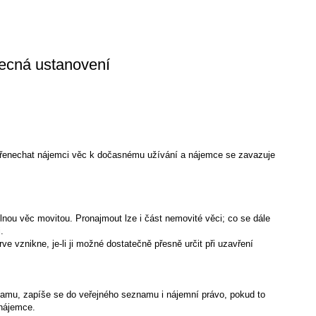
ecná ustanovení
přenechat nájemci věc k dočasnému užívání a nájemce se zavazuje
lnou věc movitou. Pronajmout lze i část nemovité věci; co se dále
.
ve vznikne, je-li ji možné dostatečně přesně určit při uzavření
namu, zapíše se do veřejného seznamu i nájemní právo, pokud to
 nájemce.