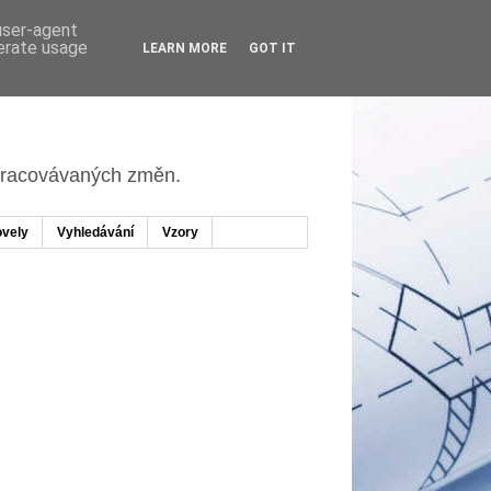
 user-agent
nerate usage
LEARN MORE
GOT IT
apracovávaných změn.
vely
Vyhledávání
Vzory