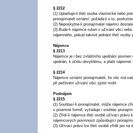
§ 2212
(1) Uplatňuje-li třetí osoba vlastnické nebo ji
pronajímateli oznámí; požádá-li o to, poskytn
(2) Neposkytne-li pronajímatel nájemci dost
(3) Bude-li nájemce rušen v užívání věci nebo
nájemného, pokud takové jednání třetí osoby p
Nájemce
§ 2213
Nájemce je i bez zvláštního ujednání povinen 
ujednán, k účelu obvyklému, a platit nájemné.
§ 2214
Nájemce oznámí pronajímateli, že věc má vadu, 
při pečlivém užívání věci zjistit mohl.
Podnájem
§ 2215
(1) Souhlasí-li pronajímatel, může nájemce zří
v písemné formě, vyžaduje i souhlas pronají
(2) Zřídí-li nájemce třetí osobě užívací právo
nájemcových povinností způsobující pronajíma
(3) Užívací právo lze třetí osobě zřídit jen n