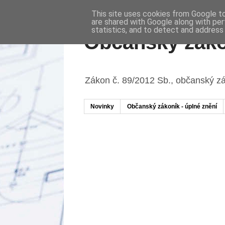
This site uses cookies from Google to 
are shared with Google along with per
statistics, and to detect and address
Občanský záko
Zákon č. 89/2012 Sb., občanský z
Novinky
Občanský zákoník - úplné znění