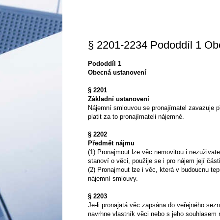
§ 2201-2234 Pododdíl 1 Ob
Pododdíl 1
Obecná ustanovení
§ 2201
Základní ustanovení
Nájemní smlouvou se pronajímatel zavazuje 
platit za to pronajímateli nájemné.
§ 2202
Předmět nájmu
(1) Pronajmout lze věc nemovitou i nezuživate
stanoví o věci, použije se i pro nájem její části
(2) Pronajmout lze i věc, která v budoucnu tepr
nájemní smlouvy.
§ 2203
Je-li pronajatá věc zapsána do veřejného sez
navrhne vlastník věci nebo s jeho souhlasem