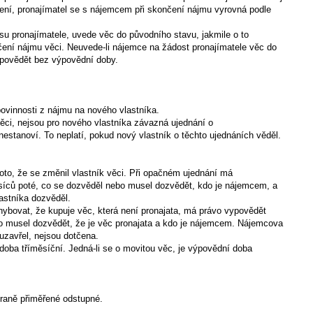
cení, pronajímatel se s nájemcem při skončení nájmu vyrovná podle
su pronajímatele, uvede věc do původního stavu, jakmile o to
nčení nájmu věci. Neuvede-li nájemce na žádost pronajímatele věc do
ypovědět bez výpovědní doby.
 povinnosti z nájmu na nového vlastníka.
 věci, nejsou pro nového vlastníka závazná ujednání o
estanoví. To neplatí, pokud nový vlastník o těchto ujednáních věděl.
oto, že se změnil vlastník věci. Při opačném ujednání má
síců poté, co se dozvěděl nebo musel dozvědět, kdo je nájemcem, a
astníka dozvěděl.
hybovat, že kupuje věc, která není pronajata, má právo vypovědět
bo musel dozvědět, že je věc pronajata a kdo je nájemcem. Nájemcova
uzavřel, nejsou dotčena.
 doba tříměsíční. Jedná-li se o movitou věc, je výpovědní doba
traně přiměřené odstupné.