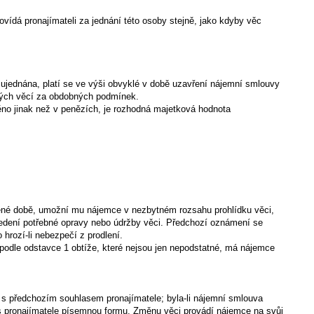
ovídá pronajímateli za jednání této osoby stejně, jako kdyby věc
li ujednána, platí se ve výši obvyklé v době uzavření nájemní smlouvy
ých věcí za obdobných podmínek.
něno jinak než v penězích, je rozhodná majetková hodnota
řené době, umožní mu nájemce v nezbytném rozsahu prohlídku věci,
ovedení potřebné opravy nebo údržby věci. Předchozí oznámení se
 hrozí-li nebezpečí z prodlení.
e podle odstavce 1 obtíže, které nejsou jen nepodstatné, má nájemce
 s předchozím souhlasem pronajímatele; byla-li nájemní smlouva
s pronajímatele písemnou formu. Změnu věci provádí nájemce na svůj