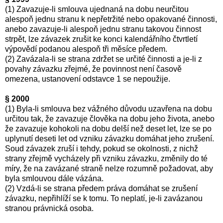
(1) Zavazuje-li smlouva ujednaná na dobu neurčitou
alespoň jednu stranu k nepřetržité nebo opakované činnosti,
anebo zavazuje-li alespoň jednu stranu takovou činnost
strpět, lze závazek zrušit ke konci kalendářního čtvrtletí
výpovědí podanou alespoň tři měsíce předem.
(2) Zavázala-li se strana zdržet se určité činnosti a je-li z
povahy závazku zřejmé, že povinnost není časově
omezena, ustanovení odstavce 1 se nepoužije.
§ 2000
(1) Byla-li smlouva bez vážného důvodu uzavřena na dobu
určitou tak, že zavazuje člověka na dobu jeho života, anebo
že zavazuje kohokoli na dobu delší než deset let, lze se po
uplynutí deseti let od vzniku závazku domáhat jeho zrušení.
Soud závazek zruší i tehdy, pokud se okolnosti, z nichž
strany zřejmě vycházely při vzniku závazku, změnily do té
míry, že na zavázané straně nelze rozumně požadovat, aby
byla smlouvou dále vázána.
(2) Vzdá-li se strana předem práva domáhat se zrušení
závazku, nepřihlíží se k tomu. To neplatí, je-li zavázanou
stranou právnická osoba.