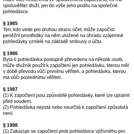
spoluvěřitel dluží, jen do výše jeho podílu na společné
pohledávce.
§ 1985
Ten, kdo vede pro druhou stranu účet, může započíst
peněžní prostředky na něm uložené na úhradu vzájemné
pohledávky vzniklé na základě smlouvy o účtu.
§ 1986
Byla-li pohledávka postupně převedena na několik osob,
může dlužník použít k započtení jen pohledávku, kterou měl
v době převodu vůči prvnímu věřiteli, a pohledávku, kterou
má vůči poslednímu věřiteli.
§ 1987
(1) K započtení jsou způsobilé pohledávky, které lze uplatnit
před soudem.
(2) Pohledávka nejistá nebo neurčitá k započtení způsobilá
není.
§ 1988
(1) Zakazuje se započtení proti pohledávce výživného pro