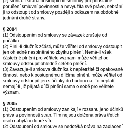
(2) Mohla-li strana odstoupit od smlouvy pro podstatné
porušení smluvní povinnosti a nevyužila své právo, nebrání
jí to odstoupit od smlouvy později s odkazem na obdobné
jednání druhé strany.
§ 2004
(1) Odstoupením od smlouvy se závazek zrušuje od
počátku.
(2) Plnil-li dlužník zčásti, může věřitel od smlouvy odstoupit
jen ohledně nesplněného zbytku plnění. Nemá-li však
částečné plnění pro věřitele význam, může věřitel od
smlouvy odstoupit ohledně celého plnění.
(3) Zavazuje-li smlouva dlužníka k nepřetržité či opakované
činnosti nebo k postupnému dílčímu plnění, může věřitel od
smlouvy odstoupit jen s účinky do budoucna. To neplatí,
nemají-li již přijatá dílčí plnění sama o sobě pro věřitele
význam.
§ 2005
(1) Odstoupením od smlouvy zanikají v rozsahu jeho účinků
práva a povinnosti stran. Tím nejsou dotčena práva třetích
osob nabytá v dobré víře.
(2) Odstoupení od smlouvy se nedotýká práva na zaplacení