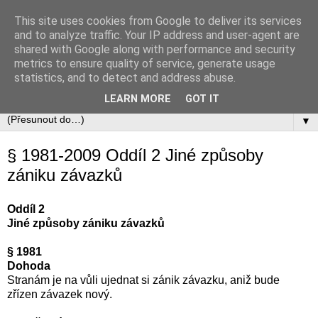
This site uses cookies from Google to deliver its services
Občanský zákoník
and to analyze traffic. Your IP address and user-agent are
shared with Google along with performance and security
metrics to ensure quality of service, generate usage
Zákon č. 89/2012 Sb., občanský zákoník v úplném aktuálním
statistics, and to detect and address abuse.
znění včetně automaticky zapracovávaných změn.
LEARN MORE
GOT IT
▼
§ 1981-2009 Oddíl 2 Jiné způsoby
zániku závazků
Oddíl 2
Jiné způsoby zániku závazků
§ 1981
Dohoda
Stranám je na vůli ujednat si zánik závazku, aniž bude
zřízen závazek nový.