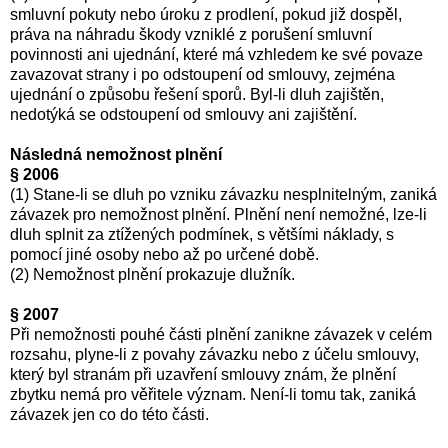
smluvní pokuty nebo úroku z prodlení, pokud již dospěl,
práva na náhradu škody vzniklé z porušení smluvní
povinnosti ani ujednání, které má vzhledem ke své povaze
zavazovat strany i po odstoupení od smlouvy, zejména
ujednání o způsobu řešení sporů. Byl-li dluh zajištěn,
nedotýká se odstoupení od smlouvy ani zajištění.
Následná nemožnost plnění
§ 2006
(1) Stane-li se dluh po vzniku závazku nesplnitelným, zaniká
závazek pro nemožnost plnění. Plnění není nemožné, lze-li
dluh splnit za ztížených podmínek, s většími náklady, s
pomocí jiné osoby nebo až po určené době.
(2) Nemožnost plnění prokazuje dlužník.
§ 2007
Při nemožnosti pouhé části plnění zanikne závazek v celém
rozsahu, plyne-li z povahy závazku nebo z účelu smlouvy,
který byl stranám při uzavření smlouvy znám, že plnění
zbytku nemá pro věřitele význam. Není-li tomu tak, zaniká
závazek jen co do této části.