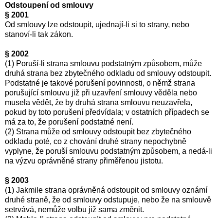
Odstoupení od smlouvy
§ 2001
Od smlouvy lze odstoupit, ujednají-li si to strany, nebo
stanoví-li tak zákon.
§ 2002
(1) Poruší-li strana smlouvu podstatným způsobem, může
druhá strana bez zbytečného odkladu od smlouvy odstoupit.
Podstatné je takové porušení povinnosti, o němž strana
porušující smlouvu již při uzavření smlouvy věděla nebo
musela vědět, že by druhá strana smlouvu neuzavřela,
pokud by toto porušení předvídala; v ostatních případech se
má za to, že porušení podstatné není.
(2) Strana může od smlouvy odstoupit bez zbytečného
odkladu poté, co z chování druhé strany nepochybně
vyplyne, že poruší smlouvu podstatným způsobem, a nedá-li
na výzvu oprávněné strany přiměřenou jistotu.
§ 2003
(1) Jakmile strana oprávněná odstoupit od smlouvy oznámí
druhé straně, že od smlouvy odstupuje, nebo že na smlouvě
setrvává, nemůže volbu již sama změnit.