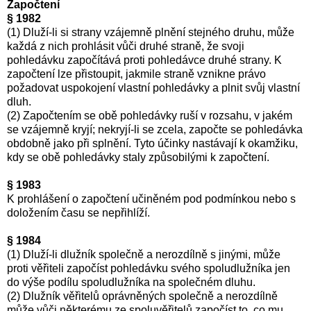
Započtení
§ 1982
(1) Dluží-li si strany vzájemně plnění stejného druhu, může
každá z nich prohlásit vůči druhé straně, že svoji
pohledávku započítává proti pohledávce druhé strany. K
započtení lze přistoupit, jakmile straně vznikne právo
požadovat uspokojení vlastní pohledávky a plnit svůj vlastní
dluh.
(2) Započtením se obě pohledávky ruší v rozsahu, v jakém
se vzájemně kryjí; nekryjí-li se zcela, započte se pohledávka
obdobně jako při splnění. Tyto účinky nastávají k okamžiku,
kdy se obě pohledávky staly způsobilými k započtení.
§ 1983
K prohlášení o započtení učiněném pod podmínkou nebo s
doložením času se nepřihlíží.
§ 1984
(1) Dluží-li dlužník společně a nerozdílně s jinými, může
proti věřiteli započíst pohledávku svého spoludlužníka jen
do výše podílu spoludlužníka na společném dluhu.
(2) Dlužník věřitelů oprávněných společně a nerozdílně
může vůči některému ze spoluvěřitelů započíst to, co mu