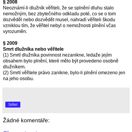
§ 2008
Neoznámí-li dlužník věřiteli, že se splnění dluhu stalo
nemožným, bez zbytečného odkladu poté, co se o tom
dozvěděl nebo dozvědět musel, nahradí věřiteli škodu
vzniklou tím, že věřitel nebyl o nemožnosti plnění včas
vyrozuměn.
§ 2009
Smrt dlužníka nebo věřitele
(1) Smrtí dlužníka povinnost nezanikne, ledaže jejím
obsahem bylo plnění, které mělo být provedeno osobně
dlužníkem.
(2) Smrtí věřitele právo zanikne, bylo-li plnění omezeno jen
na jeho osobu.
Sdílet
Žádné komentáře: