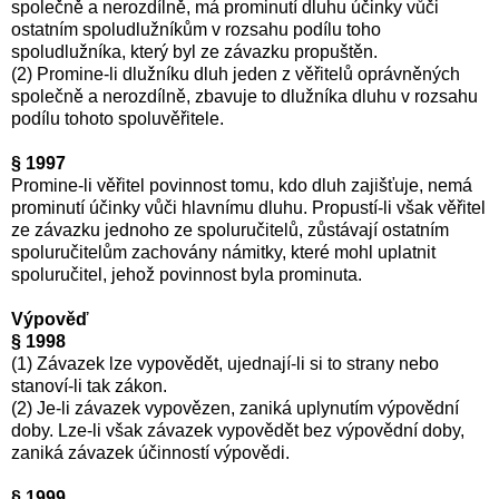
společně a nerozdílně, má prominutí dluhu účinky vůči
ostatním spoludlužníkům v rozsahu podílu toho
spoludlužníka, který byl ze závazku propuštěn.
(2) Promine-li dlužníku dluh jeden z věřitelů oprávněných
společně a nerozdílně, zbavuje to dlužníka dluhu v rozsahu
podílu tohoto spoluvěřitele.
§ 1997
Promine-li věřitel povinnost tomu, kdo dluh zajišťuje, nemá
prominutí účinky vůči hlavnímu dluhu. Propustí-li však věřitel
ze závazku jednoho ze spoluručitelů, zůstávají ostatním
spoluručitelům zachovány námitky, které mohl uplatnit
spoluručitel, jehož povinnost byla prominuta.
Výpověď
§ 1998
(1) Závazek lze vypovědět, ujednají-li si to strany nebo
stanoví-li tak zákon.
(2) Je-li závazek vypovězen, zaniká uplynutím výpovědní
doby. Lze-li však závazek vypovědět bez výpovědní doby,
zaniká závazek účinností výpovědi.
§ 1999