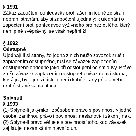
§ 1991
Zákaz započtení pohledávky prohlášením jedné ze stran
nebrání stranám, aby si započtení ujednaly; k ujednání o
započtení proti pohledávce výživného pro nezletilého, který
není plně svéprávný, se však nepřihlíží.
§ 1992
Odstupné
Ujednají-li si strany, že jedna z nich může závazek zrušit
zaplacením odstupného, ruší se závazek zaplacením
odstupného obdobně jako při odstoupení od smlouvy. Právo
zrušit závazek zaplacením odstupného však nemá strana,
která již, byť i jen zčásti, plnění druhé strany přijala nebo
druhé straně sama plnila.
Splynutí
§ 1993
(1) Splyne-li jakýmkoli způsobem právo s povinností v jedné
osobě, zaniknou právo i povinnost, nestanoví-li zákon jinak.
(2) Splyne-li právo věřitele s povinností toho, kdo závazek
zajišťuje, nezaniká tím hlavní dluh.