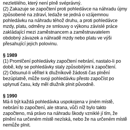
nezletilého, který není plně svéprávný.
(2) Zakazuje se započtení proti pohledávce na náhradu újmy
způsobené na zdraví, ledaže se jedná o vzájemnou
pohledávku na náhradu téhož druhu, a proti pohledávce
mzdy, platu, odměny ze smlouvy o výkonu závislé práce
zakládající mezi zaměstnancem a zaměstnavatelem
obdobný závazek a náhradě mzdy nebo platu ve výši
přesahující jejich polovinu.
§ 1989
(1) Promlčení pohledávky započtení nebrání, nastalo-li po
době, kdy se pohledávky staly způsobilými k započtení.
(2) Odsunul-li věřitel k dlužníkově žádosti čas plnění
bezúplatně, může svoji pohledávku přesto započíst po
uplynutí času, kdy měl dlužník plnit původně.
§ 1990
Má-li být každá pohledávka uspokojena v jiném místě,
nebrání to započtení, ale strana, vůči níž bylo takto
započteno, má právo na náhradu škody vzniklé jí tím, že
plnění na určeném místě nezíská, nebo že na určeném místě
nemůže plnit.