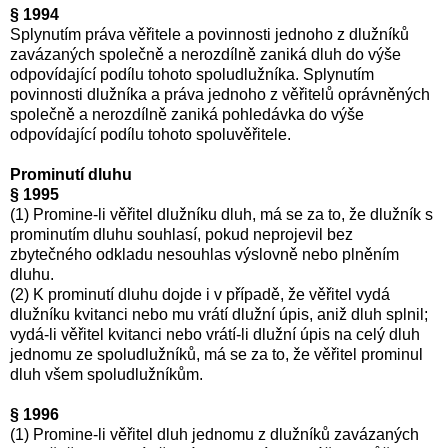
§ 1994
Splynutím práva věřitele a povinnosti jednoho z dlužníků
zavázaných společně a nerozdílně zaniká dluh do výše
odpovídající podílu tohoto spoludlužníka. Splynutím
povinnosti dlužníka a práva jednoho z věřitelů oprávněných
společně a nerozdílně zaniká pohledávka do výše
odpovídající podílu tohoto spoluvěřitele.
Prominutí dluhu
§ 1995
(1) Promine-li věřitel dlužníku dluh, má se za to, že dlužník s
prominutím dluhu souhlasí, pokud neprojevil bez
zbytečného odkladu nesouhlas výslovně nebo plněním
dluhu.
(2) K prominutí dluhu dojde i v případě, že věřitel vydá
dlužníku kvitanci nebo mu vrátí dlužní úpis, aniž dluh splnil;
vydá-li věřitel kvitanci nebo vrátí-li dlužní úpis na celý dluh
jednomu ze spoludlužníků, má se za to, že věřitel prominul
dluh všem spoludlužníkům.
§ 1996
(1) Promine-li věřitel dluh jednomu z dlužníků zavázaných