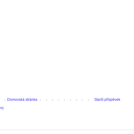
Domovská stránka
Starší příspěvek
om)