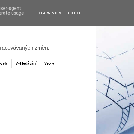
 user-agent
nerate usage
LEARN MORE
GOT IT
apracovávaných změn.
vely
Vyhledávání
Vzory