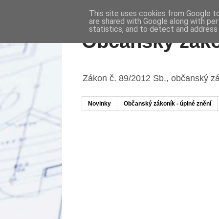
This site uses cookies from Google to 
are shared with Google along with per
statistics, and to detect and address
Občanský záko
Zákon č. 89/2012 Sb., občanský z
Novinky
Občanský zákoník - úplné znění