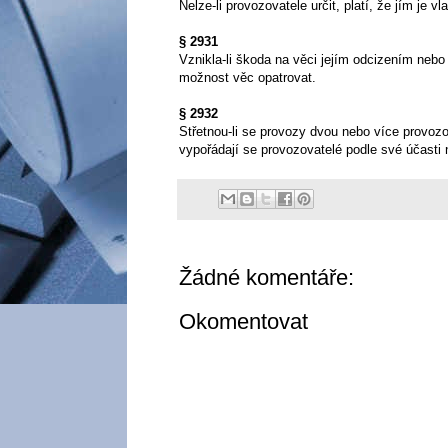
Nelze-li provozovatele určit, platí, že jím je v
§ 2931
Vznikla-li škoda na věci jejím odcizením nebo
možnost věc opatrovat.
§ 2932
Střetnou-li se provozy dvou nebo více provozo
vypořádají se provozovatelé podle své účasti
Žádné komentáře:
Okomentovat