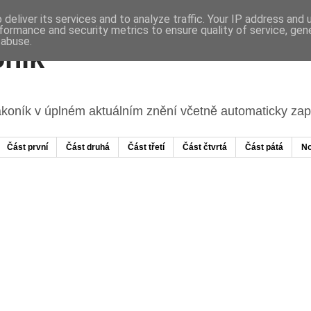
deliver its services and to analyze traffic. Your IP address and
formance and security metrics to ensure quality of service, ge
 abuse.
ník
ákoník v úplném aktuálním znění včetně automaticky z
Část první
Část druhá
Část třetí
Část čtvrtá
Část pátá
No