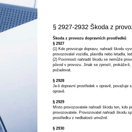
§ 2927-2932 Škoda z provo
Škoda z provozu dopravních prostředků
§ 2927
(1) Kdo provozuje dopravu, nahradí škodu vyvo
provozovatel vozidla, plavidla nebo letadla, l
(2) Povinnosti nahradit škodu se nemůže provo
původ v provozu. Jinak se zprostí, prokáže-li,
požadovat.
§ 2928
Je-li dopravní prostředek v opravě, považuje 
opravě.
§ 2929
Místo provozovatele nahradí škodu ten, kdo po
provozovatele. Provozovatel nahradí škodu sp
prostředku z nedbalosti umožnil.
§ 2930