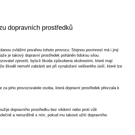
zu dopravních prostředků
lanou zvláštní povahou tohoto provozu. Stejnou povinnost má i jiný
edaže je takový dopravní prostředek poháněn lidskou silou.
zovatel zprostit, byla-li škoda způsobena okolnostmi, které mají
 že škodě nemohl zabránit ani při vynaložení veškerého úsilí, které lze
se za jeho provozovatele osoba, která dopravní prostředek převzala k
užije dopravního prostředku bez vědomí nebo proti vůli
olečně a nerozdílně s ním, pokud mu takové užití dopravního