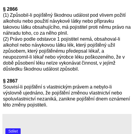
§ 2866
(1) Způsobil-li pojištěný škodnou událost pod vlivem požití
alkoholu nebo použití návykové látky nebo přípravku
takovou látku obsahujícího, má pojistitel proti němu právo na
náhradu toho, co za něho plnil.
(2) Právo podle odstavce 1 pojistitel nemá, obsahoval-li
alkohol nebo návykovou látku lék, který pojištěný užil
způsobem, který pojištěnému předepsal lékař, a
neupozornil-li lékař nebo výrobce léku poškozeného, že v
době působení léku nelze vykonávat činnost, v jejímž
důsledku škodnou událost způsobil.
§ 2867
Souvisí-li pojištění s vlastnickým právem a nebylo-li
výslovně ujednáno, že pojištění změnou vlastnictví nebo
spoluvlastnictví nezaniká, zanikne pojištění dnem oznámení
této změny pojistiteli.
Sdílet