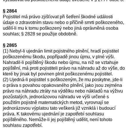
§ 2864
Pojistitel má právo zjišťovat při šetření škodné události
údaje o zdravotním stavu nebo o příčině smrti poškozeného,
udělí-li mu k tomu poškozený nebo jiná oprávněná osoba
souhlas; § 2828 se použije obdobně.
§ 2865
(1) Nebyl-li ujednán limit pojistného plnění, hradí pojistitel
poškozenému škodu, popřípadě jinou újmu, v plné výši.
Nahradil-li pojištěný škodu nebo újmu, na niž se vztahuje
pojištění, má proti pojistiteli právo na náhradu až do výše, do
které by jinak byl povinen plnit poškozenému pojistitel.
(2) Ujedná-li pojistitel s poškozeným, že mu poskytne, jde-li
o práva s povahou opakovaného plnění, jako jsou zejména
právo na náhradu ztráty na výdělku nebo nákladů na výživu
pozůstalých, jednorázovou náhradu ve výši určené s
použitím pojistně matematických metod, vyrovnají se
jednorázovou výplatou tato veškerá již vzniklá i budoucí
práva. K takovému ujednání je zapotřebí souhlasu
pojištěného. Nemůže-li jej pojištěný udělit, není tohoto
souhlasu zapotřebí.