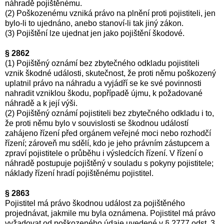
náhradě pojištěnému.
(2) Poškozenému vzniká právo na plnění proti pojistiteli, jen
bylo-li to ujednáno, anebo stanoví-li tak jiný zákon.
(3) Pojištění lze ujednat jen jako pojištění škodové.
§ 2862
(1) Pojištěný oznámí bez zbytečného odkladu pojistiteli
vznik škodné události, skutečnost, že proti němu poškozený
uplatnil právo na náhradu a vyjádří se ke své povinnosti
nahradit vzniklou škodu, popřípadě újmu, k požadované
náhradě a k její výši.
(2) Pojištěný oznámí pojistiteli bez zbytečného odkladu i to,
že proti němu bylo v souvislosti se škodnou událostí
zahájeno řízení před orgánem veřejné moci nebo rozhodčí
řízení; zároveň mu sdělí, kdo je jeho právním zástupcem a
zpraví pojistitele o průběhu i výsledcích řízení. V řízení o
náhradě postupuje pojištěný v souladu s pokyny pojistitele;
náklady řízení hradí pojištěnému pojistitel.
§ 2863
Pojistitel má právo škodnou událost za pojištěného
projednávat, jakmile mu byla oznámena. Pojistitel má právo
vyžadovat od poškozeného údaje uvedené v § 2777 odst. 3.