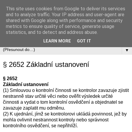
This site uses cookies from Google to deliver its services
Občanský zákoník
and to analyze traffic. Your IP address and user-agent are
shared with Google along with performance and security
metrics to ensure quality of service, generate usage
Zákon č. 89/2012 Sb., občanský zákoník v úplném aktuálním
statistics, and to detect and address abuse.
znění včetně automaticky zapracovávaných změn.
LEARN MORE
GOT IT
▼
§ 2652 Základní ustanovení
§ 2652
Základní ustanovení
(1) Smlouvou o kontrolní činnosti se kontrolor zavazuje zjistit
nestranně stav určité věci nebo ověřit výsledek určité
činnosti a vydat o tom kontrolní osvědčení a objednatel se
zavazuje zaplatit mu odměnu.
(2) K ujednání, jímž se kontrolorovi ukládá povinnost, jež by
mohla ovlivnit nestrannost kontroly nebo správnost
kontrolního osvědčení, se nepřihlíží.