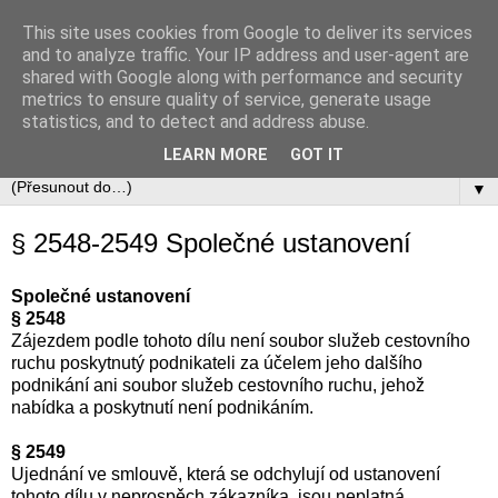
This site uses cookies from Google to deliver its services
Občanský zákoník
and to analyze traffic. Your IP address and user-agent are
shared with Google along with performance and security
metrics to ensure quality of service, generate usage
Zákon č. 89/2012 Sb., občanský zákoník v úplném aktuálním
statistics, and to detect and address abuse.
znění včetně automaticky zapracovávaných změn.
LEARN MORE
GOT IT
▼
§ 2548-2549 Společné ustanovení
Společné ustanovení
§ 2548
Zájezdem podle tohoto dílu není soubor služeb cestovního
ruchu poskytnutý podnikateli za účelem jeho dalšího
podnikání ani soubor služeb cestovního ruchu, jehož
nabídka a poskytnutí není podnikáním.
§ 2549
Ujednání ve smlouvě, která se odchylují od ustanovení
tohoto dílu v neprospěch zákazníka, jsou neplatná.