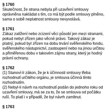
§ 1760
Skutečnost, že strana nebyla při uzavření smlouvy
oprávněna nakládat s tím, co má být podle smlouvy plněno,
sama o sobě neplatnost smlouvy nevyvolává.
§ 1761
Zákaz zatížení nebo zcizení věci působí jen mezi stranami,
pokud nebyl zřízen jako věcné právo. Takový zákaz je
platný, pokud byl zřízen na dobu trvání svěřenského fondu,
svěřenského nástupnictví, zastoupení nebo na jinou určitou
a přiměřenou dobu v takovém zájmu strany, který je hodný
právní ochrany.
§ 1762
(1) Stanoví-li zákon, že je k účinnosti smlouvy třeba
rozhodnutí určitého orgánu, je smlouva účinná tímto
rozhodnutím.
(2) Nebyl-li návrh na rozhodnutí podán do jednoho roku od
uzavření smlouvy, má se za to, že se smlouva od počátku
ruší. To platí i v případě, že byl návrh zamítnut.
§ 1763