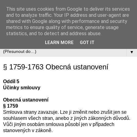
This site uses cookies from Google to deliver its services
Občanský zákoník
and to analyze traffic. Your IP address and user-agent are
shared with Google along with performance and security
metrics to ensure quality of service, generate usage
Zákon č. 89/2012 Sb., občanský zákoník v úplném aktuálním
statistics, and to detect and address abuse.
znění včetně automaticky zapracovávaných změn.
LEARN MORE
GOT IT
▼
§ 1759-1763 Obecná ustanovení
Oddíl 5
Účinky smlouvy
Obecná ustanovení
§ 1759
Smlouva strany zavazuje. Lze ji změnit nebo zrušit jen se
souhlasem všech stran, anebo z jiných zákonných důvodů.
Vůči jiným osobám smlouva působí jen v případech
stanovených v zákoně.