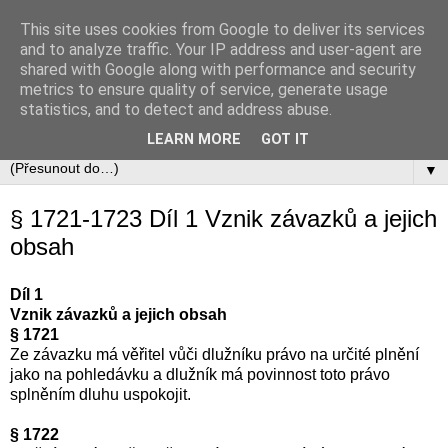
This site uses cookies from Google to deliver its services
Občanský zákoník
and to analyze traffic. Your IP address and user-agent are
shared with Google along with performance and security
metrics to ensure quality of service, generate usage
Zákon č. 89/2012 Sb., občanský zákoník v úplném aktuálním
statistics, and to detect and address abuse.
znění včetně automaticky zapracovávaných změn.
LEARN MORE
GOT IT
▼
§ 1721-1723 Díl 1 Vznik závazků a jejich
obsah
Díl 1
Vznik závazků a jejich obsah
§ 1721
Ze závazku má věřitel vůči dlužníku právo na určité plnění
jako na pohledávku a dlužník má povinnost toto právo
splněním dluhu uspokojit.
§ 1722