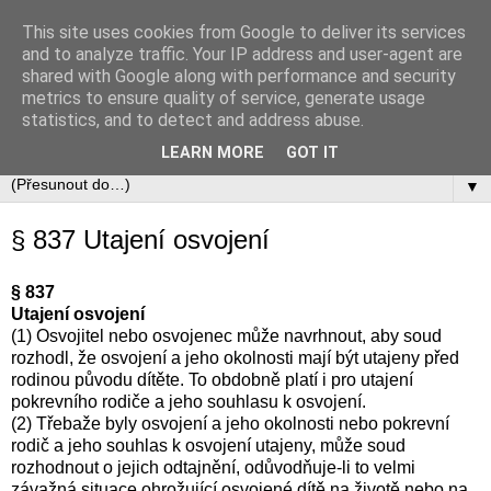
This site uses cookies from Google to deliver its services
Občanský zákoník
and to analyze traffic. Your IP address and user-agent are
shared with Google along with performance and security
metrics to ensure quality of service, generate usage
Zákon č. 89/2012 Sb., občanský zákoník v úplném aktuálním
statistics, and to detect and address abuse.
znění včetně automaticky zapracovávaných změn.
LEARN MORE
GOT IT
▼
§ 837 Utajení osvojení
§ 837
Utajení osvojení
(1) Osvojitel nebo osvojenec může navrhnout, aby soud
rozhodl, že osvojení a jeho okolnosti mají být utajeny před
rodinou původu dítěte. To obdobně platí i pro utajení
pokrevního rodiče a jeho souhlasu k osvojení.
(2) Třebaže byly osvojení a jeho okolnosti nebo pokrevní
rodič a jeho souhlas k osvojení utajeny, může soud
rozhodnout o jejich odtajnění, odůvodňuje-li to velmi
závažná situace ohrožující osvojené dítě na životě nebo na