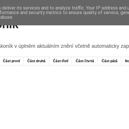
deliver its services and to analyze traffic. Your IP address and
formance and security metrics to ensure quality of service, ge
 abuse.
ník
ákoník v úplném aktuálním znění včetně automaticky z
Část první
Část druhá
Část třetí
Část čtvrtá
Část pátá
No