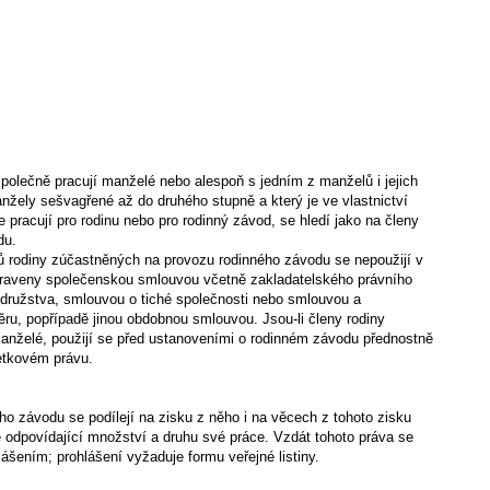
polečně pracují manželé nebo alespoň s jedním z manželů i jejich
nžely sešvagřené až do druhého stupně a který je ve vlastnictví
le pracují pro rodinu nebo pro rodinný závod, se hledí jako na členy
du.
ů rodiny zúčastněných na provozu rodinného závodu se nepoužijí v
upraveny společenskou smlouvou včetně zakladatelského právního
 družstva, smlouvou o tiché společnosti nebo smlouvou a
u, popřípadě jinou obdobnou smlouvou. Jsou-li členy rodiny
nželé, použijí se před ustanoveními o rodinném závodu přednostně
etkovém právu.
o závodu se podílejí na zisku z něho i na věcech z tohoto zisku
e odpovídající množství a druhu své práce. Vzdát tohoto práva se
šením; prohlášení vyžaduje formu veřejné listiny.