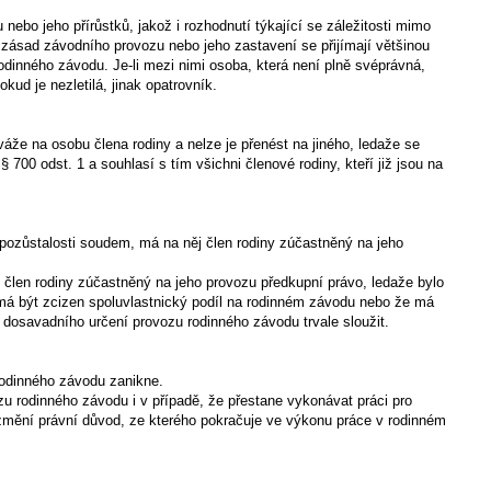
nebo jeho přírůstků, jakož i rozhodnutí týkající se záležitosti mimo
zásad závodního provozu nebo jeho zastavení se přijímají většinou
dinného závodu. Je-li mezi nimi osoba, která není plně svéprávná,
kud je nezletilá, jinak opatrovník.
áže na osobu člena rodiny a nelze je přenést na jiného, ledaže se
 700 odst. 1 a souhlasí s tím všichni členové rodiny, kteří již jsou na
í pozůstalosti soudem, má na něj člen rodiny zúčastněný na jeho
 člen rodiny zúčastněný na jeho provozu předkupní právo, ledaže bylo
e má být zcizen spoluvlastnický podíl na rodinném závodu nebo že má
 dosavadního určení provozu rodinného závodu trvale sloužit.
rodinného závodu zanikne.
zu rodinného závodu i v případě, že přestane vykonávat práci pro
změní právní důvod, ze kterého pokračuje ve výkonu práce v rodinném