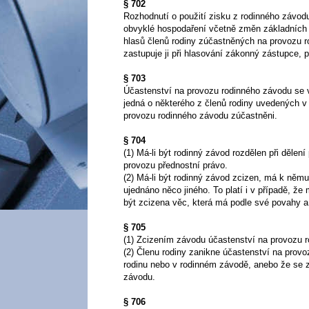
§ 702
Rozhodnutí o použití zisku z rodinného závodu 
obvyklé hospodaření včetně změn základních 
hlasů členů rodiny zúčastněných na provozu ro
zastupuje ji při hlasování zákonný zástupce, po
§ 703
Účastenství na provozu rodinného závodu se v
jedná o některého z členů rodiny uvedených v §
provozu rodinného závodu zúčastněni.
§ 704
(1) Má-li být rodinný závod rozdělen při dělen
provozu přednostní právo.
(2) Má-li být rodinný závod zcizen, má k němu
ujednáno něco jiného. To platí i v případě, ž
být zcizena věc, která má podle své povahy a
§ 705
(1) Zcizením závodu účastenství na provozu 
(2) Členu rodiny zanikne účastenství na provo
rodinu nebo v rodinném závodě, anebo že se 
závodu.
§ 706