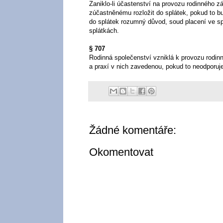
Zaniklo-li účastenství na provozu rodinného z
zúčastněnému rozložit do splátek, pokud to bu
do splátek rozumný důvod, soud placení ve sp
splátkách.
§ 707
Rodinná společenství vzniklá k provozu rodin
a praxí v nich zavedenou, pokud to neodporuj
Žádné komentáře:
Okomentovat