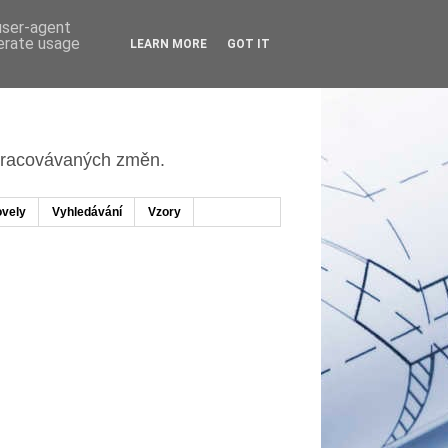
 user-agent
nerate usage
LEARN MORE
GOT IT
apracovávaných změn.
vely
Vyhledávání
Vzory