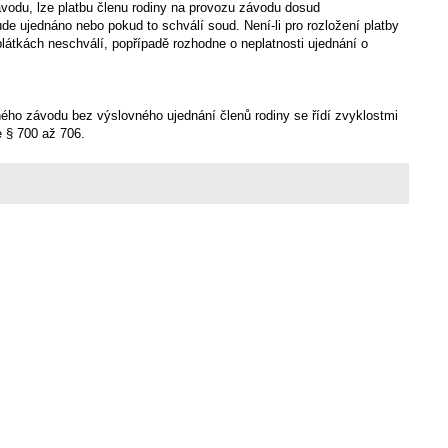
ávodu, lze platbu členu rodiny na provozu závodu dosud
de ujednáno nebo pokud to schválí soud. Není-li pro rozložení platby
látkách neschválí, popřípadě rozhodne o neplatnosti ujednání o
ného závodu bez výslovného ujednání členů rodiny se řídí zvyklostmi
e § 700 až 706.