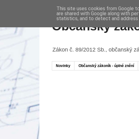
This site uses cookies from Google to 
are shared with Google along with per
statistics, and to detect and address
Občanský záko
Zákon č. 89/2012 Sb., občanský z
Novinky
Občanský zákoník - úplné znění