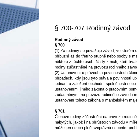
§ 700-707 Rodinný závod
Rodinný závod
§ 700
(1) Za rodinný se považuje závod, ve kterém s
příbuzní až do třetího stupně nebo osoby s ma
některé z těchto osob. Na ty z nich, kteří trva
rodiny zúčastněné na provozu rodinného závo
(2) Ustanovení o právech a povinnostech člen
případech, kdy jsou tyto práva a povinnosti 
jednání o založení obchodní společnosti nebo
ustanoveními jiného zákona o pracovním poměr
zúčastněnými na provozu rodinného závodu ma
ustanovení tohoto zákona o manželském maj
§ 701
Členové rodiny zúčastnění na provozu rodinnéh
nabytých, jakož i na přírůstcích závodu v míř
může jen osoba plně svéprávná osobním prohlá