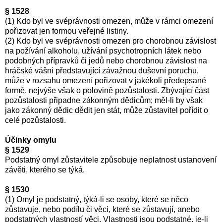
§ 1528
(1) Kdo byl ve svéprávnosti omezen, může v rámci omezení
pořizovat jen formou veřejné listiny.
(2) Kdo byl ve svéprávnosti omezen pro chorobnou závislost
na požívání alkoholu, užívání psychotropních látek nebo
podobných přípravků či jedů nebo chorobnou závislost na
hráčské vášni představující závažnou duševní poruchu,
může v rozsahu omezení pořizovat v jakékoli předepsané
formě, nejvýše však o polovině pozůstalosti. Zbývající část
pozůstalosti připadne zákonným dědicům; měl-li by však
jako zákonný dědic dědit jen stát, může zůstavitel pořídit o
celé pozůstalosti.
Účinky omylu
§ 1529
Podstatný omyl zůstavitele způsobuje neplatnost ustanovení
závěti, kterého se týká.
§ 1530
(1) Omyl je podstatný, týká-li se osoby, které se něco
zůstavuje, nebo podílu či věci, které se zůstavují, anebo
podstatných vlastností věci. Vlastnosti jsou podstatné, je-li