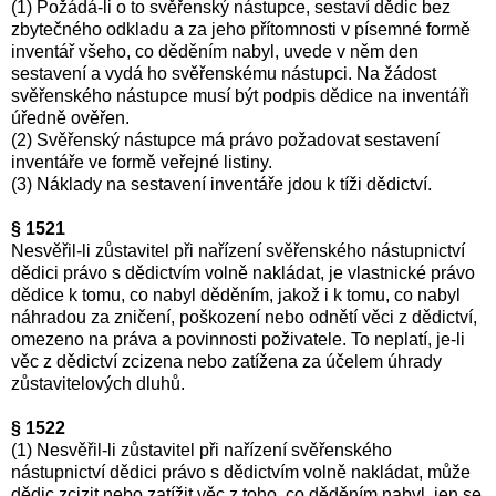
(1) Požádá-li o to svěřenský nástupce, sestaví dědic bez
zbytečného odkladu a za jeho přítomnosti v písemné formě
inventář všeho, co děděním nabyl, uvede v něm den
sestavení a vydá ho svěřenskému nástupci. Na žádost
svěřenského nástupce musí být podpis dědice na inventáři
úředně ověřen.
(2) Svěřenský nástupce má právo požadovat sestavení
inventáře ve formě veřejné listiny.
(3) Náklady na sestavení inventáře jdou k tíži dědictví.
§ 1521
Nesvěřil-li zůstavitel při nařízení svěřenského nástupnictví
dědici právo s dědictvím volně nakládat, je vlastnické právo
dědice k tomu, co nabyl děděním, jakož i k tomu, co nabyl
náhradou za zničení, poškození nebo odnětí věci z dědictví,
omezeno na práva a povinnosti poživatele. To neplatí, je-li
věc z dědictví zcizena nebo zatížena za účelem úhrady
zůstavitelových dluhů.
§ 1522
(1) Nesvěřil-li zůstavitel při nařízení svěřenského
nástupnictví dědici právo s dědictvím volně nakládat, může
dědic zcizit nebo zatížit věc z toho, co děděním nabyl, jen se