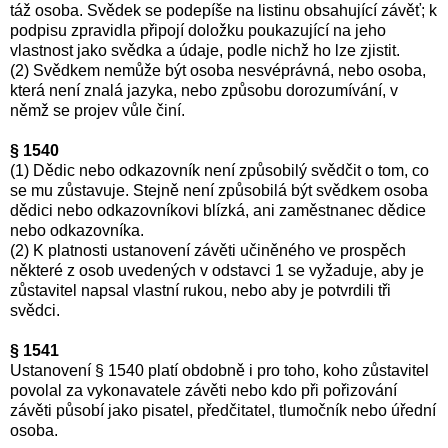
táž osoba. Svědek se podepíše na listinu obsahující závěť; k
podpisu zpravidla připojí doložku poukazující na jeho
vlastnost jako svědka a údaje, podle nichž ho lze zjistit.
(2) Svědkem nemůže být osoba nesvéprávná, nebo osoba,
která není znalá jazyka, nebo způsobu dorozumívání, v
němž se projev vůle činí.
§ 1540
(1) Dědic nebo odkazovník není způsobilý svědčit o tom, co
se mu zůstavuje. Stejně není způsobilá být svědkem osoba
dědici nebo odkazovníkovi blízká, ani zaměstnanec dědice
nebo odkazovníka.
(2) K platnosti ustanovení závěti učiněného ve prospěch
některé z osob uvedených v odstavci 1 se vyžaduje, aby je
zůstavitel napsal vlastní rukou, nebo aby je potvrdili tři
svědci.
§ 1541
Ustanovení § 1540 platí obdobně i pro toho, koho zůstavitel
povolal za vykonavatele závěti nebo kdo při pořizování
závěti působí jako pisatel, předčitatel, tlumočník nebo úřední
osoba.