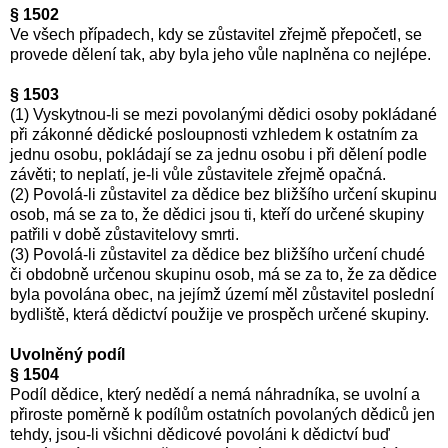
§ 1502
Ve všech případech, kdy se zůstavitel zřejmě přepočetl, se
provede dělení tak, aby byla jeho vůle naplněna co nejlépe.
§ 1503
(1) Vyskytnou-li se mezi povolanými dědici osoby pokládané
při zákonné dědické posloupnosti vzhledem k ostatním za
jednu osobu, pokládají se za jednu osobu i při dělení podle
závěti; to neplatí, je-li vůle zůstavitele zřejmě opačná.
(2) Povolá-li zůstavitel za dědice bez bližšího určení skupinu
osob, má se za to, že dědici jsou ti, kteří do určené skupiny
patřili v době zůstavitelovy smrti.
(3) Povolá-li zůstavitel za dědice bez bližšího určení chudé
či obdobně určenou skupinu osob, má se za to, že za dědice
byla povolána obec, na jejímž území měl zůstavitel poslední
bydliště, která dědictví použije ve prospěch určené skupiny.
Uvolněný podíl
§ 1504
Podíl dědice, který nedědí a nemá náhradníka, se uvolní a
přiroste poměrně k podílům ostatních povolaných dědiců jen
tehdy, jsou-li všichni dědicové povoláni k dědictví buď