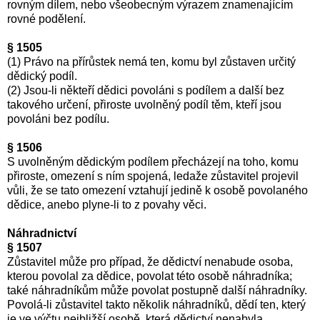
rovným dílem, nebo všeobecným výrazem znamenajícím
rovné podělení.
§ 1505
(1) Právo na přírůstek nemá ten, komu byl zůstaven určitý
dědický podíl.
(2) Jsou-li někteří dědici povoláni s podílem a další bez
takového určení, přiroste uvolněný podíl těm, kteří jsou
povoláni bez podílu.
§ 1506
S uvolněným dědickým podílem přecházejí na toho, komu
přiroste, omezení s ním spojená, ledaže zůstavitel projevil
vůli, že se tato omezení vztahují jedině k osobě povolaného
dědice, anebo plyne-li to z povahy věci.
Náhradnictví
§ 1507
Zůstavitel může pro případ, že dědictví nenabude osoba,
kterou povolal za dědice, povolat této osobě náhradníka;
také náhradníkům může povolat postupně další náhradníky.
Povolá-li zůstavitel takto několik náhradníků, dědí ten, který
je ve výčtu nejbližší osobě, která dědictví nenabyla.