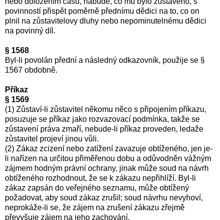
nebo doložením času, nabude, co mu bylo zůstaveno, s
povinností přispět poměrně přednímu dědici na to, co on
plnil na zůstavitelovy dluhy nebo nepominutelnému dědici
na povinný díl.
§ 1568
Byl-li povolán přední a následný odkazovník, použije se §
1567 obdobně.
Příkaz
§ 1569
(1) Zůstaví-li zůstavitel někomu něco s připojením příkazu,
posuzuje se příkaz jako rozvazovací podmínka, takže se
zůstavení práva zmaří, nebude-li příkaz proveden, ledaže
zůstavitel projeví jinou vůli.
(2) Zákaz zcizení nebo zatížení zavazuje obtíženého, jen je-
li nařízen na určitou přiměřenou dobu a odůvodněn vážným
zájmem hodným právní ochrany, jinak může soud na návrh
obtíženého rozhodnout, že se k zákazu nepřihlíží. Byl-li
zákaz zapsán do veřejného seznamu, může obtížený
požadovat, aby soud zákaz zrušil; soud návrhu nevyhoví,
neprokáže-li se, že zájem na zrušení zákazu zřejmě
převyšuje zájem na jeho zachování.