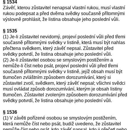
§ 1534
Závěť, kterou zůstavitel nenapsal vlastní rukou, musí vlastní
rukou podepsat a před dvěma svědky současně přítomnými
výslovně prohlásit, že listina obsahuje jeho poslední vůli.
§ 1535
(1) Je-li zůstavitel nevidomý, projeví poslední vůli před třemi
současně přítomnými svědky v listině, která musí být nahlas
přečtena svědkem, který závěť nepsal. Zůstavitel před
svědky potvrdí, že listina obsahuje jeho poslední vůli.
(2) Je-li zůstavitel osobou se smyslovým postižením a
nemůže-li číst nebo psát, projeví poslední vůli před třemi
současně přítomnými svědky v listině, jejíž obsah musí být
tlumočen zvláštním způsobem dorozumívání, který si
zůstavitel zvolí, svědkem, který závěť nepsal; všichni svědci
musí ovládat způsob dorozumívání, kterým je obsah listiny
tlumočen. Zůstavitel zvoleným způsobem dorozumívání před
svědky potvrdí, že listina obsahuje jeho poslední vůli.
§ 1536
(1) V závěti pořízené osobou se smyslovým postižením,
která nemůže číst nebo psát, budiž uvedeno, že zůstavitel
nemůže číst nebo psát, kdo závěť napsal, kdo ji přečetl nebo