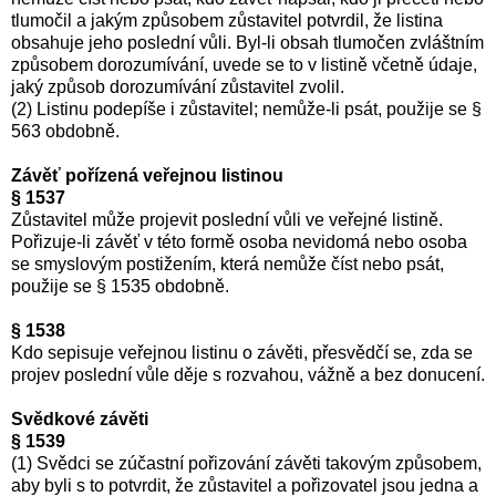
tlumočil a jakým způsobem zůstavitel potvrdil, že listina
obsahuje jeho poslední vůli. Byl-li obsah tlumočen zvláštním
způsobem dorozumívání, uvede se to v listině včetně údaje,
jaký způsob dorozumívání zůstavitel zvolil.
(2) Listinu podepíše i zůstavitel; nemůže-li psát, použije se §
563 obdobně.
Závěť pořízená veřejnou listinou
§ 1537
Zůstavitel může projevit poslední vůli ve veřejné listině.
Pořizuje-li závěť v této formě osoba nevidomá nebo osoba
se smyslovým postižením, která nemůže číst nebo psát,
použije se § 1535 obdobně.
§ 1538
Kdo sepisuje veřejnou listinu o závěti, přesvědčí se, zda se
projev poslední vůle děje s rozvahou, vážně a bez donucení.
Svědkové závěti
§ 1539
(1) Svědci se zúčastní pořizování závěti takovým způsobem,
aby byli s to potvrdit, že zůstavitel a pořizovatel jsou jedna a