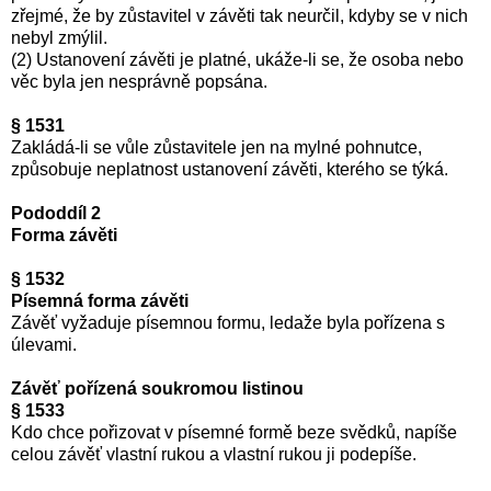
zřejmé, že by zůstavitel v závěti tak neurčil, kdyby se v nich
nebyl zmýlil.
(2) Ustanovení závěti je platné, ukáže-li se, že osoba nebo
věc byla jen nesprávně popsána.
§ 1531
Zakládá-li se vůle zůstavitele jen na mylné pohnutce,
způsobuje neplatnost ustanovení závěti, kterého se týká.
Pododdíl 2
Forma závěti
§ 1532
Písemná forma závěti
Závěť vyžaduje písemnou formu, ledaže byla pořízena s
úlevami.
Závěť pořízená soukromou listinou
§ 1533
Kdo chce pořizovat v písemné formě beze svědků, napíše
celou závěť vlastní rukou a vlastní rukou ji podepíše.