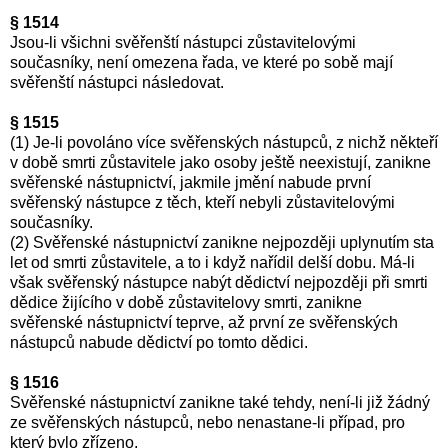
§ 1514
Jsou-li všichni svěřenští nástupci zůstavitelovými
současníky, není omezena řada, ve které po sobě mají
svěřenští nástupci následovat.
§ 1515
(1) Je-li povoláno více svěřenských nástupců, z nichž někteří
v době smrti zůstavitele jako osoby ještě neexistují, zanikne
svěřenské nástupnictví, jakmile jmění nabude první
svěřenský nástupce z těch, kteří nebyli zůstavitelovými
současníky.
(2) Svěřenské nástupnictví zanikne nejpozději uplynutím sta
let od smrti zůstavitele, a to i když nařídil delší dobu. Má-li
však svěřenský nástupce nabýt dědictví nejpozději při smrti
dědice žijícího v době zůstavitelovy smrti, zanikne
svěřenské nástupnictví teprve, až první ze svěřenských
nástupců nabude dědictví po tomto dědici.
§ 1516
Svěřenské nástupnictví zanikne také tehdy, není-li již žádný
ze svěřenských nástupců, nebo nenastane-li případ, pro
který bylo zřízeno.