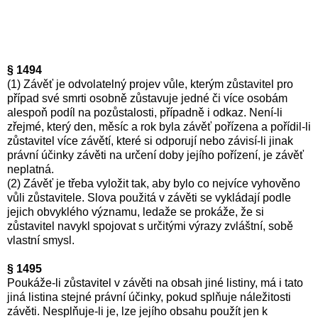
§ 1494
(1) Závěť je odvolatelný projev vůle, kterým zůstavitel pro
případ své smrti osobně zůstavuje jedné či více osobám
alespoň podíl na pozůstalosti, případně i odkaz. Není-li
zřejmé, který den, měsíc a rok byla závěť pořízena a pořídil-li
zůstavitel více závětí, které si odporují nebo závisí-li jinak
právní účinky závěti na určení doby jejího pořízení, je závěť
neplatná.
(2) Závěť je třeba vyložit tak, aby bylo co nejvíce vyhověno
vůli zůstavitele. Slova použitá v závěti se vykládají podle
jejich obvyklého významu, ledaže se prokáže, že si
zůstavitel navykl spojovat s určitými výrazy zvláštní, sobě
vlastní smysl.
§ 1495
Poukáže-li zůstavitel v závěti na obsah jiné listiny, má i tato
jiná listina stejné právní účinky, pokud splňuje náležitosti
závěti. Nesplňuje-li je, lze jejího obsahu použít jen k