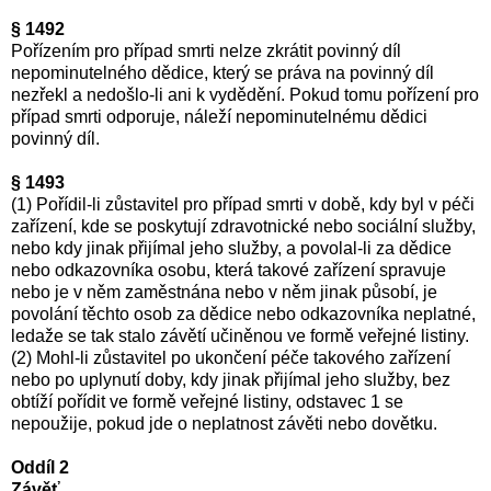
§ 1492
Pořízením pro případ smrti nelze zkrátit povinný díl
nepominutelného dědice, který se práva na povinný díl
nezřekl a nedošlo-li ani k vydědění. Pokud tomu pořízení pro
případ smrti odporuje, náleží nepominutelnému dědici
povinný díl.
§ 1493
(1) Pořídil-li zůstavitel pro případ smrti v době, kdy byl v péči
zařízení, kde se poskytují zdravotnické nebo sociální služby,
nebo kdy jinak přijímal jeho služby, a povolal-li za dědice
nebo odkazovníka osobu, která takové zařízení spravuje
nebo je v něm zaměstnána nebo v něm jinak působí, je
povolání těchto osob za dědice nebo odkazovníka neplatné,
ledaže se tak stalo závětí učiněnou ve formě veřejné listiny.
(2) Mohl-li zůstavitel po ukončení péče takového zařízení
nebo po uplynutí doby, kdy jinak přijímal jeho služby, bez
obtíží pořídit ve formě veřejné listiny, odstavec 1 se
nepoužije, pokud jde o neplatnost závěti nebo dovětku.
Oddíl 2
Závěť