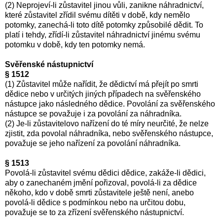
(2) Neprojeví-li zůstavitel jinou vůli, zanikne náhradnictví,
které zůstavitel zřídil svému dítěti v době, kdy nemělo
potomky, zanechá-li toto dítě potomky způsobilé dědit. To
platí i tehdy, zřídí-li zůstavitel náhradnictví jinému svému
potomku v době, kdy ten potomky nemá.
Svěřenské nástupnictví
§ 1512
(1) Zůstavitel může nařídit, že dědictví má přejít po smrti
dědice nebo v určitých jiných případech na svěřenského
nástupce jako následného dědice. Povolání za svěřenského
nástupce se považuje i za povolání za náhradníka.
(2) Je-li zůstavitelovo nařízení do té míry neurčité, že nelze
zjistit, zda povolal náhradníka, nebo svěřenského nástupce,
považuje se jeho nařízení za povolání náhradníka.
§ 1513
Povolá-li zůstavitel svému dědici dědice, zakáže-li dědici,
aby o zanechaném jmění pořizoval, povolá-li za dědice
někoho, kdo v době smrti zůstavitele ještě není, anebo
povolá-li dědice s podmínkou nebo na určitou dobu,
považuje se to za zřízení svěřenského nástupnictví.