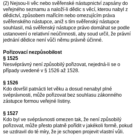
(2) Nejsou-li věc nebo svěřenské nástupnictví zapsány do
veřejného seznamu a naloží-li dědic s věcí, kterou nabyl z
dědictví, způsobem mařícím nebo omezujícím práva
svěřenského nástupce, aniž s tím svěřenský nástupce
souhlasil, má svěřenský nástupce právo domáhat se podle
ustanovení o relativní neúčinnosti, aby soud určil, že právní
jednání dědice není vůči němu právně účinné.
Pořizovací nezpůsobilost
§ 1525
Nesvéprávný není způsobilý pořizovat, nejedná-li se o
případy uvedené v § 1526 až 1528.
§ 1526
Kdo dovršil patnácti let věku a dosud nenabyl plné
svéprávnosti, může pořizovat bez souhlasu zákonného
zástupce formou veřejné listiny.
§ 1527
Kdo byl ve svéprávnosti omezen tak, že není způsobilý
pořizovat, může přesto platně pořídit v jakékoli formě, pokud
se uzdravil do té míry, že je schopen projevit vlastní vůli.