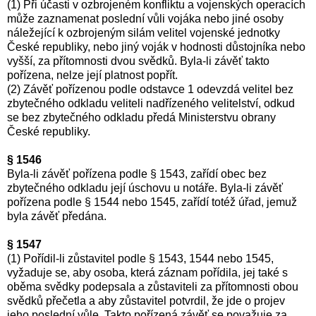
(1) Při účasti v ozbrojeném konfliktu a vojenských operacích
může zaznamenat poslední vůli vojáka nebo jiné osoby
náležející k ozbrojeným silám velitel vojenské jednotky
České republiky, nebo jiný voják v hodnosti důstojníka nebo
vyšší, za přítomnosti dvou svědků. Byla-li závěť takto
pořízena, nelze její platnost popřít.
(2) Závěť pořízenou podle odstavce 1 odevzdá velitel bez
zbytečného odkladu veliteli nadřízeného velitelství, odkud
se bez zbytečného odkladu předá Ministerstvu obrany
České republiky.
§ 1546
Byla-li závěť pořízena podle § 1543, zařídí obec bez
zbytečného odkladu její úschovu u notáře. Byla-li závěť
pořízena podle § 1544 nebo 1545, zařídí totéž úřad, jemuž
byla závěť předána.
§ 1547
(1) Pořídil-li zůstavitel podle § 1543, 1544 nebo 1545,
vyžaduje se, aby osoba, která záznam pořídila, jej také s
oběma svědky podepsala a zůstaviteli za přítomnosti obou
svědků přečetla a aby zůstavitel potvrdil, že jde o projev
jeho poslední vůle. Takto pořízená závěť se považuje za