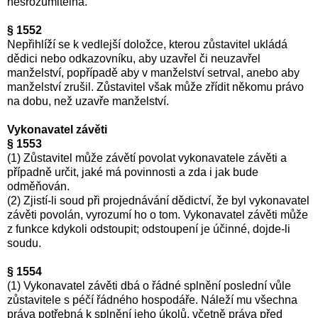
nesrozumitelná.
§ 1552
Nepřihlíží se k vedlejší doložce, kterou zůstavitel ukládá
dědici nebo odkazovníku, aby uzavřel či neuzavřel
manželství, popřípadě aby v manželství setrval, anebo aby
manželství zrušil. Zůstavitel však může zřídit někomu právo
na dobu, než uzavře manželství.
Vykonavatel závěti
§ 1553
(1) Zůstavitel může závětí povolat vykonavatele závěti a
případně určit, jaké má povinnosti a zda i jak bude
odměňován.
(2) Zjistí-li soud při projednávání dědictví, že byl vykonavatel
závěti povolán, vyrozumí ho o tom. Vykonavatel závěti může
z funkce kdykoli odstoupit; odstoupení je účinné, dojde-li
soudu.
§ 1554
(1) Vykonavatel závěti dbá o řádné splnění poslední vůle
zůstavitele s péčí řádného hospodáře. Náleží mu všechna
práva potřebná k splnění jeho úkolů, včetně práva před