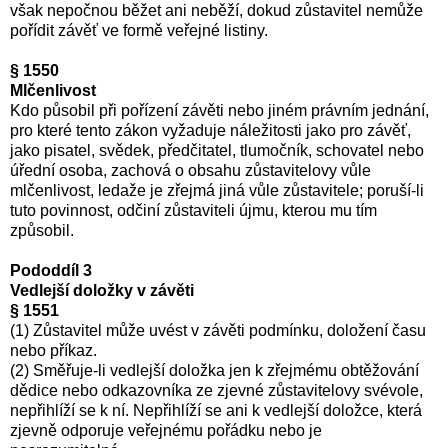
však nepočnou běžet ani neběží, dokud zůstavitel nemůže
pořídit závěť ve formě veřejné listiny.
§ 1550
Mlčenlivost
Kdo působil při pořízení závěti nebo jiném právním jednání,
pro které tento zákon vyžaduje náležitosti jako pro závěť,
jako pisatel, svědek, předčitatel, tlumočník, schovatel nebo
úřední osoba, zachová o obsahu zůstavitelovy vůle
mlčenlivost, ledaže je zřejmá jiná vůle zůstavitele; poruší-li
tuto povinnost, odčiní zůstaviteli újmu, kterou mu tím
způsobil.
Pododdíl 3
Vedlejší doložky v závěti
§ 1551
(1) Zůstavitel může uvést v závěti podmínku, doložení času
nebo příkaz.
(2) Směřuje-li vedlejší doložka jen k zřejmému obtěžování
dědice nebo odkazovníka ze zjevné zůstavitelovy svévole,
nepřihlíží se k ní. Nepřihlíží se ani k vedlejší doložce, která
zjevně odporuje veřejnému pořádku nebo je