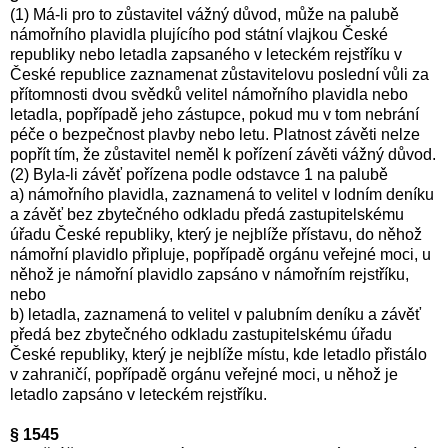
(1) Má-li pro to zůstavitel vážný důvod, může na palubě
námořního plavidla plujícího pod státní vlajkou České
republiky nebo letadla zapsaného v leteckém rejstříku v
České republice zaznamenat zůstavitelovu poslední vůli za
přítomnosti dvou svědků velitel námořního plavidla nebo
letadla, popřípadě jeho zástupce, pokud mu v tom nebrání
péče o bezpečnost plavby nebo letu. Platnost závěti nelze
popřít tím, že zůstavitel neměl k pořízení závěti vážný důvod.
(2) Byla-li závěť pořízena podle odstavce 1 na palubě
a) námořního plavidla, zaznamená to velitel v lodním deníku
a závěť bez zbytečného odkladu předá zastupitelskému
úřadu České republiky, který je nejblíže přístavu, do něhož
námořní plavidlo připluje, popřípadě orgánu veřejné moci, u
něhož je námořní plavidlo zapsáno v námořním rejstříku,
nebo
b) letadla, zaznamená to velitel v palubním deníku a závěť
předá bez zbytečného odkladu zastupitelskému úřadu
České republiky, který je nejblíže místu, kde letadlo přistálo
v zahraničí, popřípadě orgánu veřejné moci, u něhož je
letadlo zapsáno v leteckém rejstříku.
§ 1545