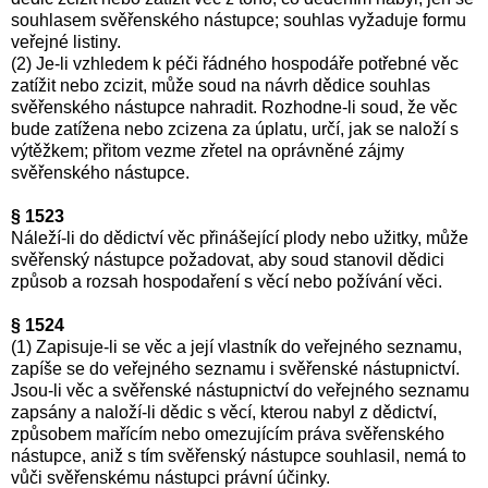
souhlasem svěřenského nástupce; souhlas vyžaduje formu
veřejné listiny.
(2) Je-li vzhledem k péči řádného hospodáře potřebné věc
zatížit nebo zcizit, může soud na návrh dědice souhlas
svěřenského nástupce nahradit. Rozhodne-li soud, že věc
bude zatížena nebo zcizena za úplatu, určí, jak se naloží s
výtěžkem; přitom vezme zřetel na oprávněné zájmy
svěřenského nástupce.
§ 1523
Náleží-li do dědictví věc přinášející plody nebo užitky, může
svěřenský nástupce požadovat, aby soud stanovil dědici
způsob a rozsah hospodaření s věcí nebo požívání věci.
§ 1524
(1) Zapisuje-li se věc a její vlastník do veřejného seznamu,
zapíše se do veřejného seznamu i svěřenské nástupnictví.
Jsou-li věc a svěřenské nástupnictví do veřejného seznamu
zapsány a naloží-li dědic s věcí, kterou nabyl z dědictví,
způsobem mařícím nebo omezujícím práva svěřenského
nástupce, aniž s tím svěřenský nástupce souhlasil, nemá to
vůči svěřenskému nástupci právní účinky.