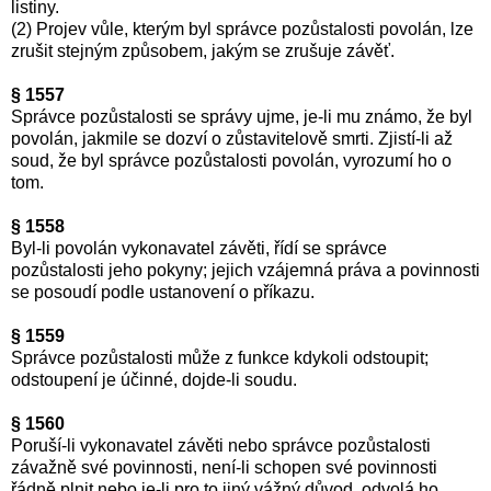
listiny.
(2) Projev vůle, kterým byl správce pozůstalosti povolán, lze
zrušit stejným způsobem, jakým se zrušuje závěť.
§ 1557
Správce pozůstalosti se správy ujme, je-li mu známo, že byl
povolán, jakmile se dozví o zůstavitelově smrti. Zjistí-li až
soud, že byl správce pozůstalosti povolán, vyrozumí ho o
tom.
§ 1558
Byl-li povolán vykonavatel závěti, řídí se správce
pozůstalosti jeho pokyny; jejich vzájemná práva a povinnosti
se posoudí podle ustanovení o příkazu.
§ 1559
Správce pozůstalosti může z funkce kdykoli odstoupit;
odstoupení je účinné, dojde-li soudu.
§ 1560
Poruší-li vykonavatel závěti nebo správce pozůstalosti
závažně své povinnosti, není-li schopen své povinnosti
řádně plnit nebo je-li pro to jiný vážný důvod, odvolá ho