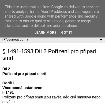
This site uses cookies from Google to deliver its services
Občanský zákoník
and to analyze traffic. Your IP address and user-agent are
shared with Google along with performance and security
metrics to ensure quality of service, generate usage
Zákon č. 89/2012 Sb., občanský zákoník v úplném aktuálním
statistics, and to detect and address abuse.
znění včetně automaticky zapracovávaných změn.
LEARN MORE
GOT IT
▼
§ 1491-1593 Díl 2 Pořízení pro případ
smrti
Díl 2
Pořízení pro případ smrti
Oddíl 1
Všeobecná ustanovení
§ 1491
Pořízení pro případ smrti jsou závěť, dědická smlouva nebo
dovětek.