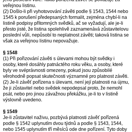
veřejnou listinu.
(2) Došlo-li při vyhotovování závěti podle § 1543, 1544 nebo
1545 k porušení předepsaných formalit, zejména chybí-li na
listině podpisy přítomných svědků, ač se vyžadují, ale je-li
přesto jisté, že listina spolehlivě zaznamenává zůstavitelovu
poslední vůli, nepůsobí to neplatnost závěti; taková listina se
však za veřejnou listinu nepovažuje.
§ 1548
(1) Při pořizování závěti s úlevami mohou být svědky i
osoby, které dosáhly patnáctého roku věku, a osoby, které
byly ve svéprávnosti omezeny, pokud jsou způsobilé
věrohodně popsat skutečnosti významné pro platnost závěti.
(2) Je-li závěť pořízena s úlevami, není její platnosti na újmu,
že ji zůstavitel nebo svědek nepodepsal proto, že nemohl
psát, nebo pro jinou závažnou překážku, je-li to v listině
výslovně uvedeno.
§ 1549
Je-li zůstavitel naživu, pozbývá platnosti závěť pořízená
podle § 1542 uplynutím dvou týdnů a podle § 1543, 1544,
nebo 1545 uplynutím tří měsíců ode dne pořízení. Tyto doby