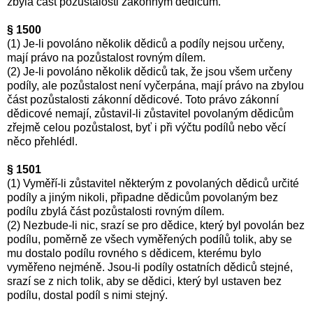
zbylá část pozůstalosti zákonným dědicům.
§ 1500
(1) Je-li povoláno několik dědiců a podíly nejsou určeny,
mají právo na pozůstalost rovným dílem.
(2) Je-li povoláno několik dědiců tak, že jsou všem určeny
podíly, ale pozůstalost není vyčerpána, mají právo na zbylou
část pozůstalosti zákonní dědicové. Toto právo zákonní
dědicové nemají, zůstavil-li zůstavitel povolaným dědicům
zřejmě celou pozůstalost, byť i při výčtu podílů nebo věcí
něco přehlédl.
§ 1501
(1) Vyměří-li zůstavitel některým z povolaných dědiců určité
podíly a jiným nikoli, připadne dědicům povolaným bez
podílu zbylá část pozůstalosti rovným dílem.
(2) Nezbude-li nic, srazí se pro dědice, který byl povolán bez
podílu, poměrně ze všech vyměřených podílů tolik, aby se
mu dostalo podílu rovného s dědicem, kterému bylo
vyměřeno nejméně. Jsou-li podíly ostatních dědiců stejné,
srazí se z nich tolik, aby se dědici, který byl ustaven bez
podílu, dostal podíl s nimi stejný.