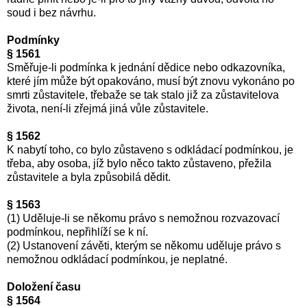
soud i bez návrhu.
Podmínky
§ 1561
Směřuje-li podmínka k jednání dědice nebo odkazovníka,
které jím může být opakováno, musí být znovu vykonáno po
smrti zůstavitele, třebaže se tak stalo již za zůstavitelova
života, není-li zřejmá jiná vůle zůstavitele.
§ 1562
K nabytí toho, co bylo zůstaveno s odkládací podmínkou, je
třeba, aby osoba, jíž bylo něco takto zůstaveno, přežila
zůstavitele a byla způsobilá dědit.
§ 1563
(1) Uděluje-li se někomu právo s nemožnou rozvazovací
podmínkou, nepřihlíží se k ní.
(2) Ustanovení závěti, kterým se někomu uděluje právo s
nemožnou odkládací podmínkou, je neplatné.
Doložení času
§ 1564