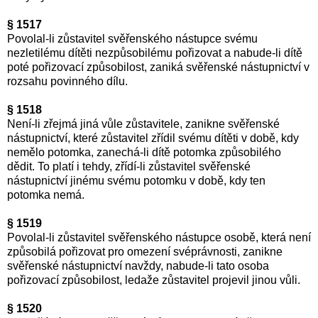
§ 1517
Povolal-li zůstavitel svěřenského nástupce svému
nezletilému dítěti nezpůsobilému pořizovat a nabude-li dítě
poté pořizovací způsobilost, zaniká svěřenské nástupnictví v
rozsahu povinného dílu.
§ 1518
Není-li zřejmá jiná vůle zůstavitele, zanikne svěřenské
nástupnictví, které zůstavitel zřídil svému dítěti v době, kdy
nemělo potomka, zanechá-li dítě potomka způsobilého
dědit. To platí i tehdy, zřídí-li zůstavitel svěřenské
nástupnictví jinému svému potomku v době, kdy ten
potomka nemá.
§ 1519
Povolal-li zůstavitel svěřenského nástupce osobě, která není
způsobilá pořizovat pro omezení svéprávnosti, zanikne
svěřenské nástupnictví navždy, nabude-li tato osoba
pořizovací způsobilost, ledaže zůstavitel projevil jinou vůli.
§ 1520