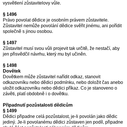
vysvětlení zůstavitelovy vůle.
§ 1496
Právo povolat dědice je osobním právem zůstavitele.
Zůstavitel nemůže povolání dědice svěřit jinému, ani pořídit
společně s jinou osobou.
§ 1497
Zůstavitel musí svou vůli projevit tak určitě, že nestačí, aby
jen přisvědčil návrhu, který mu byl učiněn.
§ 1498
Dovětek
Dovětkem může zůstavitel nařídit odkaz, stanovit
odkazovníku nebo dědici podmínku, nebo doložit čas anebo
uložit odkazovníku nebo dědici příkaz. Co je stanoveno o
závěti, platí obdobně i o dovětku.
Připadnutí pozůstalosti dědicům
§ 1499
Dědici připadne celá pozůstalost, je-li povolán jako dědic
jediný. Je-li povolanému dědici zůstaven jen podíl, připadne