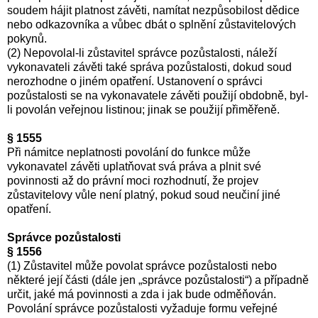
soudem hájit platnost závěti, namítat nezpůsobilost dědice
nebo odkazovníka a vůbec dbát o splnění zůstavitelových
pokynů.
(2) Nepovolal-li zůstavitel správce pozůstalosti, náleží
vykonavateli závěti také správa pozůstalosti, dokud soud
nerozhodne o jiném opatření. Ustanovení o správci
pozůstalosti se na vykonavatele závěti použijí obdobně, byl-
li povolán veřejnou listinou; jinak se použijí přiměřeně.
§ 1555
Při námitce neplatnosti povolání do funkce může
vykonavatel závěti uplatňovat svá práva a plnit své
povinnosti až do právní moci rozhodnutí, že projev
zůstavitelovy vůle není platný, pokud soud neučiní jiné
opatření.
Správce pozůstalosti
§ 1556
(1) Zůstavitel může povolat správce pozůstalosti nebo
některé její části (dále jen „správce pozůstalosti“) a případně
určit, jaké má povinnosti a zda i jak bude odměňován.
Povolání správce pozůstalosti vyžaduje formu veřejné