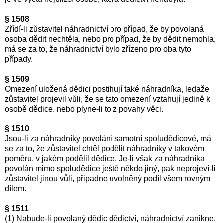
§ 1508
Zřídí-li zůstavitel náhradnictví pro případ, že by povolaná
osoba dědit nechtěla, nebo pro případ, že by dědit nemohla,
má se za to, že náhradnictví bylo zřízeno pro oba tyto
případy.
§ 1509
Omezení uložená dědici postihují také náhradníka, ledaže
zůstavitel projevil vůli, že se tato omezení vztahují jedině k
osobě dědice, nebo plyne-li to z povahy věci.
§ 1510
Jsou-li za náhradníky povoláni samotní spoludědicové, má
se za to, že zůstavitel chtěl podělit náhradníky v takovém
poměru, v jakém podělil dědice. Je-li však za náhradníka
povolán mimo spoludědice ještě někdo jiný, pak neprojeví-li
zůstavitel jinou vůli, připadne uvolněný podíl všem rovným
dílem.
§ 1511
(1) Nabude-li povolaný dědic dědictví, náhradnictví zanikne.