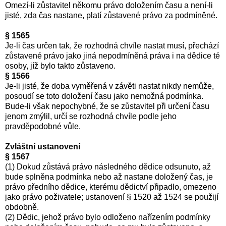
Omezí-li zůstavitel někomu právo doložením času a není-li
jisté, zda čas nastane, platí zůstavené právo za podmíněné.
§ 1565
Je-li čas určen tak, že rozhodná chvíle nastat musí, přechází
zůstavené právo jako jiná nepodmíněná práva i na dědice té
osoby, jíž bylo takto zůstaveno.
§ 1566
Je-li jisté, že doba vyměřená v závěti nastat nikdy nemůže,
posoudí se toto doložení času jako nemožná podmínka.
Bude-li však nepochybné, že se zůstavitel při určení času
jenom zmýlil, určí se rozhodná chvíle podle jeho
pravděpodobné vůle.
Zvláštní ustanovení
§ 1567
(1) Dokud zůstává právo následného dědice odsunuto, až
bude splněna podmínka nebo až nastane doložený čas, je
právo předního dědice, kterému dědictví připadlo, omezeno
jako právo poživatele; ustanovení § 1520 až 1524 se použijí
obdobně.
(2) Dědic, jehož právo bylo odloženo nařízením podmínky