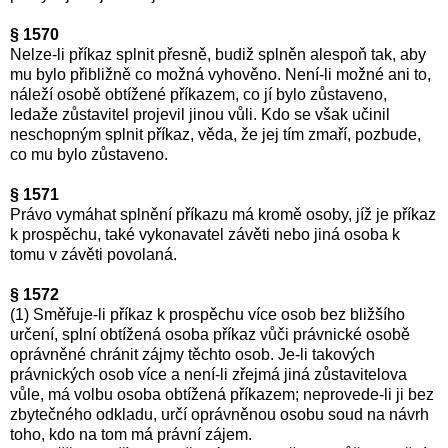
§ 1570
Nelze-li příkaz splnit přesně, budiž splněn alespoň tak, aby
mu bylo přibližně co možná vyhověno. Není-li možné ani to,
náleží osobě obtížené příkazem, co jí bylo zůstaveno,
ledaže zůstavitel projevil jinou vůli. Kdo se však učinil
neschopným splnit příkaz, věda, že jej tím zmaří, pozbude,
co mu bylo zůstaveno.
§ 1571
Právo vymáhat splnění příkazu má kromě osoby, jíž je příkaz
k prospěchu, také vykonavatel závěti nebo jiná osoba k
tomu v závěti povolaná.
§ 1572
(1) Směřuje-li příkaz k prospěchu více osob bez bližšího
určení, splní obtížená osoba příkaz vůči právnické osobě
oprávněné chránit zájmy těchto osob. Je-li takových
právnických osob více a není-li zřejmá jiná zůstavitelova
vůle, má volbu osoba obtížená příkazem; neprovede-li ji bez
zbytečného odkladu, určí oprávněnou osobu soud na návrh
toho, kdo na tom má právní zájem.