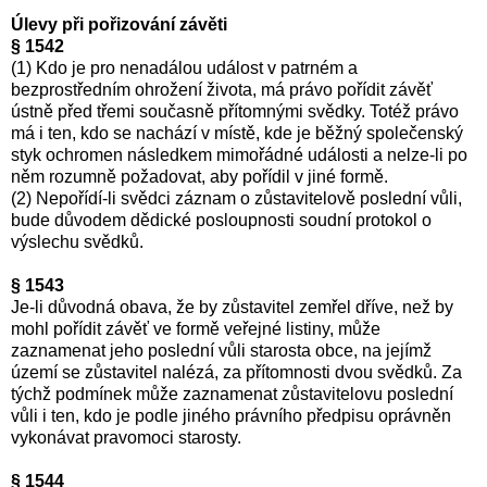
Úlevy při pořizování závěti
§ 1542
(1) Kdo je pro nenadálou událost v patrném a
bezprostředním ohrožení života, má právo pořídit závěť
ústně před třemi současně přítomnými svědky. Totéž právo
má i ten, kdo se nachází v místě, kde je běžný společenský
styk ochromen následkem mimořádné události a nelze-li po
něm rozumně požadovat, aby pořídil v jiné formě.
(2) Nepořídí-li svědci záznam o zůstavitelově poslední vůli,
bude důvodem dědické posloupnosti soudní protokol o
výslechu svědků.
§ 1543
Je-li důvodná obava, že by zůstavitel zemřel dříve, než by
mohl pořídit závěť ve formě veřejné listiny, může
zaznamenat jeho poslední vůli starosta obce, na jejímž
území se zůstavitel nalézá, za přítomnosti dvou svědků. Za
týchž podmínek může zaznamenat zůstavitelovu poslední
vůli i ten, kdo je podle jiného právního předpisu oprávněn
vykonávat pravomoci starosty.
§ 1544