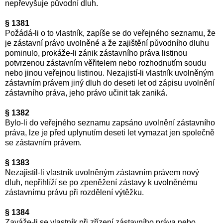
nepřevyšuje původní dluh.
§ 1381
Požádá-li o to vlastník, zapíše se do veřejného seznamu, že
je zástavní právo uvolněné a že zajištění původního dluhu
pominulo, prokáže-li zánik zástavního práva listinou
potvrzenou zástavním věřitelem nebo rozhodnutím soudu
nebo jinou veřejnou listinou. Nezajistí-li vlastník uvolněným
zástavním právem jiný dluh do deseti let od zápisu uvolnění
zástavního práva, jeho právo učinit tak zaniká.
§ 1382
Bylo-li do veřejného seznamu zapsáno uvolnění zástavního
práva, lze je před uplynutím deseti let vymazat jen společně
se zástavním právem.
§ 1383
Nezajistil-li vlastník uvolněným zástavním právem nový
dluh, nepřihlíží se po zpeněžení zástavy k uvolněnému
zástavnímu právu při rozdělení výtěžku.
§ 1384
Zaváže-li se vlastník při zřízení zástavního práva nebo