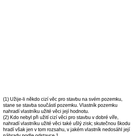
(1) Užije-li někdo cizí věc pro stavbu na svém pozemku,
stane se stavba součástí pozemku. Vlastník pozemku
nahradí vlastníku užité věci její hodnotu.
(2) Kdo nebyl při užití cizí věci pro stavbu v dobré víře,
nahradí vlastníku užité věci také ušlý zisk; skutečnou škodu
hradí však jen v tom rozsahu, v jakém vlastník nedosáhl její
náhrady podle odstavce 1.