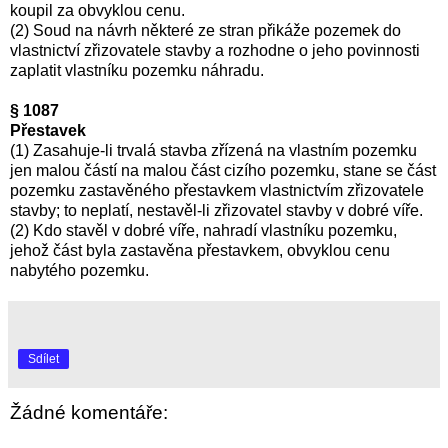
koupil za obvyklou cenu.
(2) Soud na návrh některé ze stran přikáže pozemek do
vlastnictví zřizovatele stavby a rozhodne o jeho povinnosti
zaplatit vlastníku pozemku náhradu.
§ 1087
Přestavek
(1) Zasahuje-li trvalá stavba zřízená na vlastním pozemku
jen malou částí na malou část cizího pozemku, stane se část
pozemku zastavěného přestavkem vlastnictvím zřizovatele
stavby; to neplatí, nestavěl-li zřizovatel stavby v dobré víře.
(2) Kdo stavěl v dobré víře, nahradí vlastníku pozemku,
jehož část byla zastavěna přestavkem, obvyklou cenu
nabytého pozemku.
Sdílet
Žádné komentáře: