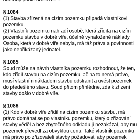
§ 1084
(1) Stavba zřízená na cizím pozemku připadá vlastníkovi
pozemku.
(2) Vlastník pozemku nahradí osobě, která zřídila na cizím
pozemku stavbu v dobré víře, účelně vynaložené náklady.
Osoba, která v dobré víře nebyla, má táž práva a povinnosti
jako nepřikázaný jednatel.
§ 1085
Soud může na návrh vlastníka pozemku rozhodnout, že ten,
kdo zřídil stavbu na cizím pozemku, ač na to nemá právo,
musí vlastním nákladem stavbu odstranit a uvést pozemek
do předešlého stavu. Soud přitom přihlédne, zda k zřízení
stavby došlo v dobré víře.
§ 1086
(1) Kdo v dobré víře zřídil na cizím pozemku stavbu, má
právo domáhat se po vlastníku pozemku, který o zřizování
stavby věděl a bez zbytečného odkladu ji nezakázal, aby mu
pozemek převedl za obvyklou cenu. Také vlastník pozemku
má právo po zřizovateli stavby požadovat, aby pozemek