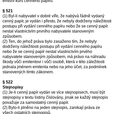
emisní kurs cenného papíru.
§ 521
(1) Byl-li nabyvatel v dobré víře, že nabývá řádně vydaný
cenný papír, je vydán i přesto, že nebyly dodrženy náležitosti
postupu při vydání cenného papíru nebo že se cenný papír
nestal vlastnictvím prvního nabyvatele stanoveným
způsobem.
(2) Ten, do jehož práva bylo zasaženo tím, že nebyly
dodrženy náležitosti postupu při vydání cenného papíru
nebo že se cenný papír nestal vlastnictvím prvého
nabyvatele stanoveným způsobem, má právo na náhradu
škody vůči emitentovi i vůči osobě, která v této záležitosti
jednala jménem emitenta nebo na jeho účet, za podmínek
stanovených tímto zákonem.
§ 522
Stejnopisy
(1) Je-li cenný papír vydán ve více stejnopisech, musí být
stejnopisy v textu listiny číslovány, jinak se každý stejnopis
považuje za samostatný cenný papír.
(2) Bylo-li plněno na jeden stejnopis, zanikají práva ze
všech ostatních stejnopisů.