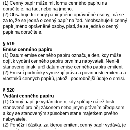
(1) Cenný papír může mít formu cenného papíru na
doručitele, na řad, nebo na jméno.
(2) Obsahuje-li cenný papír jméno oprávněné osoby, má se
za to, že se jedná o cenný papír na řad. Neobsahuje-li cenný
papír jméno oprávněné osoby, platí, že se jedná o cenný
papír na doručitele.
§ 519
Emise cenného papíru
(1) Datum emise cenného papíru označuje den, kdy může
dojít k vydání cenného papíru prvnímu nabyvateli. Není-li
stanoveno jinak, určí datum emise cenného papíru emitent.
(2) Emisní podmínky vymezují práva a povinnosti emitenta a
vlastníků cenných papírů, jakož i podrobnější údaje o emisi.
§ 520
Vydání cenného papíru
(1) Cenný papír je vydán dnem, kdy splňuje náležitosti
stanovené pro něj zákonem nebo jiným právním předpisem
a kdy se stanoveným způsobem stane majetkem prvého
nabyvatele.
(2) Peněžní částka, za kterou emitent cenný papír vydává, je