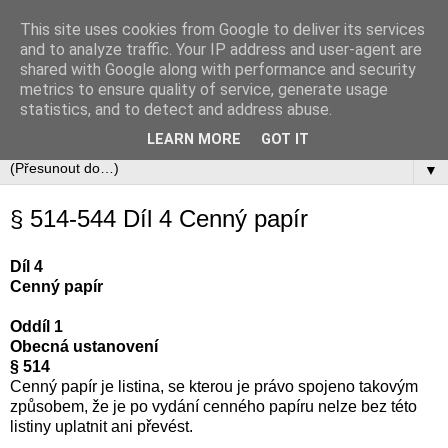
This site uses cookies from Google to deliver its services
Občanský zákoník
and to analyze traffic. Your IP address and user-agent are
shared with Google along with performance and security
metrics to ensure quality of service, generate usage
Zákon č. 89/2012 Sb., občanský zákoník v úplném aktuálním
statistics, and to detect and address abuse.
znění včetně automaticky zapracovávaných změn.
LEARN MORE
GOT IT
▼
§ 514-544 Díl 4 Cenný papír
Díl 4
Cenný papír
Oddíl 1
Obecná ustanovení
§ 514
Cenný papír je listina, se kterou je právo spojeno takovým
způsobem, že je po vydání cenného papíru nelze bez této
listiny uplatnit ani převést.