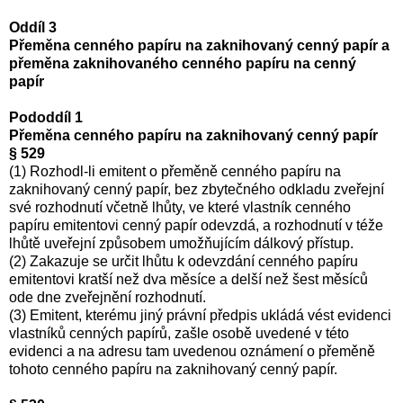
Oddíl 3
Přeměna cenného papíru na zaknihovaný cenný papír a
přeměna zaknihovaného cenného papíru na cenný
papír
Pododdíl 1
Přeměna cenného papíru na zaknihovaný cenný papír
§ 529
(1) Rozhodl-li emitent o přeměně cenného papíru na
zaknihovaný cenný papír, bez zbytečného odkladu zveřejní
své rozhodnutí včetně lhůty, ve které vlastník cenného
papíru emitentovi cenný papír odevzdá, a rozhodnutí v téže
lhůtě uveřejní způsobem umožňujícím dálkový přístup.
(2) Zakazuje se určit lhůtu k odevzdání cenného papíru
emitentovi kratší než dva měsíce a delší než šest měsíců
ode dne zveřejnění rozhodnutí.
(3) Emitent, kterému jiný právní předpis ukládá vést evidenci
vlastníků cenných papírů, zašle osobě uvedené v této
evidenci a na adresu tam uvedenou oznámení o přeměně
tohoto cenného papíru na zaknihovaný cenný papír.