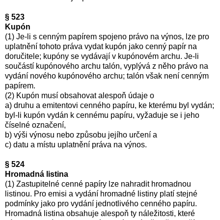
§ 523
Kupón
(1) Je-li s cenným papírem spojeno právo na výnos, lze pro
uplatnění tohoto práva vydat kupón jako cenný papír na
doručitele; kupóny se vydávají v kupónovém archu. Je-li
součástí kupónového archu talón, vyplývá z něho právo na
vydání nového kupónového archu; talón však není cenným
papírem.
(2) Kupón musí obsahovat alespoň údaje o
a) druhu a emitentovi cenného papíru, ke kterému byl vydán;
byl-li kupón vydán k cennému papíru, vyžaduje se i jeho
číselné označení,
b) výši výnosu nebo způsobu jejího určení a
c) datu a místu uplatnění práva na výnos.
§ 524
Hromadná listina
(1) Zastupitelné cenné papíry lze nahradit hromadnou
listinou. Pro emisi a vydání hromadné listiny platí stejné
podmínky jako pro vydání jednotlivého cenného papíru.
Hromadná listina obsahuje alespoň ty náležitosti, které