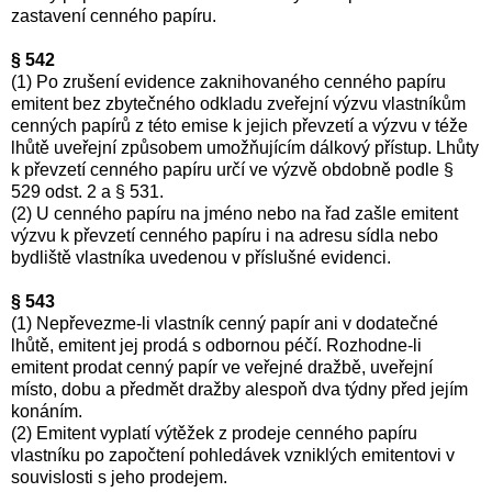
zastavení cenného papíru.
§ 542
(1) Po zrušení evidence zaknihovaného cenného papíru
emitent bez zbytečného odkladu zveřejní výzvu vlastníkům
cenných papírů z této emise k jejich převzetí a výzvu v téže
lhůtě uveřejní způsobem umožňujícím dálkový přístup. Lhůty
k převzetí cenného papíru určí ve výzvě obdobně podle §
529 odst. 2 a § 531.
(2) U cenného papíru na jméno nebo na řad zašle emitent
výzvu k převzetí cenného papíru i na adresu sídla nebo
bydliště vlastníka uvedenou v příslušné evidenci.
§ 543
(1) Nepřevezme-li vlastník cenný papír ani v dodatečné
lhůtě, emitent jej prodá s odbornou péčí. Rozhodne-li
emitent prodat cenný papír ve veřejné dražbě, uveřejní
místo, dobu a předmět dražby alespoň dva týdny před jejím
konáním.
(2) Emitent vyplatí výtěžek z prodeje cenného papíru
vlastníku po započtení pohledávek vzniklých emitentovi v
souvislosti s jeho prodejem.