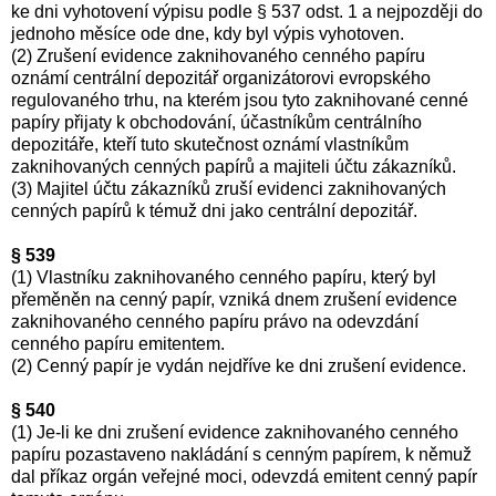
ke dni vyhotovení výpisu podle § 537 odst. 1 a nejpozději do
jednoho měsíce ode dne, kdy byl výpis vyhotoven.
(2) Zrušení evidence zaknihovaného cenného papíru
oznámí centrální depozitář organizátorovi evropského
regulovaného trhu, na kterém jsou tyto zaknihované cenné
papíry přijaty k obchodování, účastníkům centrálního
depozitáře, kteří tuto skutečnost oznámí vlastníkům
zaknihovaných cenných papírů a majiteli účtu zákazníků.
(3) Majitel účtu zákazníků zruší evidenci zaknihovaných
cenných papírů k témuž dni jako centrální depozitář.
§ 539
(1) Vlastníku zaknihovaného cenného papíru, který byl
přeměněn na cenný papír, vzniká dnem zrušení evidence
zaknihovaného cenného papíru právo na odevzdání
cenného papíru emitentem.
(2) Cenný papír je vydán nejdříve ke dni zrušení evidence.
§ 540
(1) Je-li ke dni zrušení evidence zaknihovaného cenného
papíru pozastaveno nakládání s cenným papírem, k němuž
dal příkaz orgán veřejné moci, odevzdá emitent cenný papír