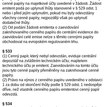
cenné papíry na majetkové účty uvedené v žádosti. Žádost
emitent podá po uplynutí lhůty stanovené v § 529 odst. 1
nebo i před jejím uplynutím, pokud mu byly odevzdány
všechny cenné papíry, nejpozději však po uplynutí
dodatečné lhůty.
(2) Od podání žádosti emitenta o zaevidování
zaknihovaného cenného papíru do centrální evidence do
zaevidování celé emise nelze s těmito cennými papíry
obchodovat na evropském regulovaném trhu.
§ 533
(1) Cenný papír, který nebyl odevzdán, eviduje centrální
depozitář na zvláštním technickém účtu; majitelem
technického účtu je emitent. Zaevidováním na tomto účtu
jsou tyto cenné papíry přeměněny na zaknihované cenné
papíry.
(2) Právo na výnos z cenného papíru uvedeného v odstavci
1 za dobu od skončení lhůty podle § 529 odst. 1 nedospěje
dříve, než vlastník cenného papíru emitentovi cenný papír
odevzdá.
§ 534