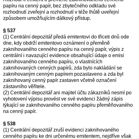
papíru na cenný papír, bez zbytečného odkladu své
rozhodnutí zveřejní a rozhodnutí v téže lhůtě uveřejní
způsobem umožňujícím dálkový přístup.
§ 537
(1) Centrální depozitář předá emitentovi do třiceti dnů ode
dne, kdy obdrží emitentovo oznámení o přeměně
zaknihovaného cenného papíru na cenný papír, výpis z
centrální i navazující evidence obsahující údaje o emisi
zaknihovaného cenného papíru, o vlastnících
zaknihovaných cenných papírů, zda bylo nakládání se
zaknihovaným cenným papírem pozastaveno a zda byl
zaknihovaný cenný papír zastaven včetně označení
zástavního věřitele.
(2) Centrální depozitář ani majitel účtu zákazníků nesmí po
vyhotovení výpisu provést ve své evidenci žádný zápis
týkající se zaknihovaného cenného papíru přeměňovaného
na cenný papír.
§ 538
(1) Centrální depozitář zruší evidenci zaknihovaného
cenného papíru ke dni určenému emitentem, nejdříve však