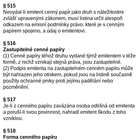
§ 515
Nevydal-li emitent cenný papír jako druh s náležitostmi
zvlášť upravenými zákonem, musí listina určit alespoň
odkazem na emisní podmínky právo, které je s cenným
papírem spojeno, a údaj o emitentovi.
§ 516
Zastupitelné cenné papíry
(1) Cenné papíry téhož druhu vydané týmž emitentem v téže
formě, z nichž vznikají stejná práva, jsou zastupitelné.
(2) Podpis emitenta na zastupitelném cenném papíru může
být nahrazen jeho otiskem, pokud jsou na listině současně
použity ochranné prvky proti jejímu padělání nebo
pozměnění.
§ 517
Je-li z cenného papíru zavázána osoba odlišná od emitenta
a poruší-li svou povinnost, nahradí emitent škodu z toho
vzniklou.
§ 518
Forma cenného papíru