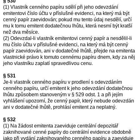
§ 530
(1) Vlastník cenného papíru sdělí při jeho odevzdání
emitentovi číslo účtu v příslušné evidenci, na který má být
cenný papír zaevidován; pokud mu tento údaj nesdělí, určí
mu k tomu emitent dodatečnou lhůtu, která nesmí být kratší
než dva měsíce.
(2) Odevzdal-li vlastník emitentovi cenný papír a nesdělil-li
mu číslo účtu v příslušné evidenci, na který má být cenný
papír zaevidován, ani v dodatečné lhůtě, přejde na emitenta
vlastnické právo k tomuto cennému papíru dnem, kdy za něj
jeho vlastníku zaplatí spravedlivou cenu.
§ 531
Je-li vlastník cenného papíru v prodlení s odevzdáním
cenného papíru, určí emitent k jeho odevzdání dodatečnou
lhůtu způsobem stanoveným v § 529 odst. 1 a při jejím
vyhlášení upozorní, že cenný papír, který nebude odevzdán
ani v dodatečné lhůtě, prohlásí emitent za neplatný.
§ 532
(1) Na žádost emitenta zaeviduje centrální depozitář
zaknihované cenné papíry do centrální evidence obdobně
jako při vydání zaknihovaného cenného papíru a zaeviduje