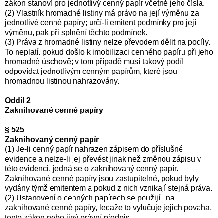
zákon stanoví pro jednotlivý cenný papír včetně jeho čísla.
(2) Vlastník hromadné listiny má právo na její výměnu za
jednotlivé cenné papíry; určí-li emitent podmínky pro její
výměnu, pak při splnění těchto podmínek.
(3) Práva z hromadné listiny nelze převodem dělit na podíly.
To neplatí, pokud došlo k imobilizaci cenného papíru při jeho
hromadné úschově; v tom případě musí takový podíl
odpovídat jednotlivým cenným papírům, které jsou
hromadnou listinou nahrazovány.
Oddíl 2
Zaknihované cenné papíry
§ 525
Zaknihovaný cenný papír
(1) Je-li cenný papír nahrazen zápisem do příslušné
evidence a nelze-li jej převést jinak než změnou zápisu v
této evidenci, jedná se o zaknihovaný cenný papír.
Zaknihované cenné papíry jsou zastupitelné, pokud byly
vydány týmž emitentem a pokud z nich vznikají stejná práva.
(2) Ustanovení o cenných papírech se použijí i na
zaknihované cenné papíry, ledaže to vylučuje jejich povaha,
tento zákon nebo jiný právní předpis.