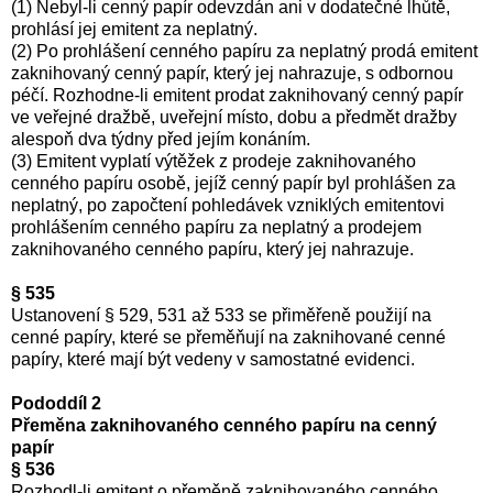
(1) Nebyl-li cenný papír odevzdán ani v dodatečné lhůtě,
prohlásí jej emitent za neplatný.
(2) Po prohlášení cenného papíru za neplatný prodá emitent
zaknihovaný cenný papír, který jej nahrazuje, s odbornou
péčí. Rozhodne-li emitent prodat zaknihovaný cenný papír
ve veřejné dražbě, uveřejní místo, dobu a předmět dražby
alespoň dva týdny před jejím konáním.
(3) Emitent vyplatí výtěžek z prodeje zaknihovaného
cenného papíru osobě, jejíž cenný papír byl prohlášen za
neplatný, po započtení pohledávek vzniklých emitentovi
prohlášením cenného papíru za neplatný a prodejem
zaknihovaného cenného papíru, který jej nahrazuje.
§ 535
Ustanovení § 529, 531 až 533 se přiměřeně použijí na
cenné papíry, které se přeměňují na zaknihované cenné
papíry, které mají být vedeny v samostatné evidenci.
Pododdíl 2
Přeměna zaknihovaného cenného papíru na cenný
papír
§ 536
Rozhodl-li emitent o přeměně zaknihovaného cenného