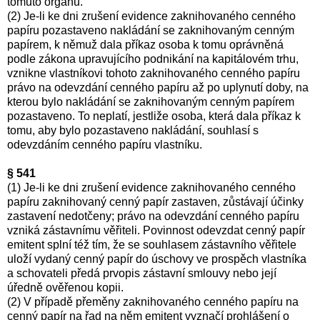
tomuto orgánu.
(2) Je-li ke dni zrušení evidence zaknihovaného cenného
papíru pozastaveno nakládání se zaknihovaným cenným
papírem, k němuž dala příkaz osoba k tomu oprávněná
podle zákona upravujícího podnikání na kapitálovém trhu,
vznikne vlastníkovi tohoto zaknihovaného cenného papíru
právo na odevzdání cenného papíru až po uplynutí doby, na
kterou bylo nakládání se zaknihovaným cenným papírem
pozastaveno. To neplatí, jestliže osoba, která dala příkaz k
tomu, aby bylo pozastaveno nakládání, souhlasí s
odevzdáním cenného papíru vlastníku.
§ 541
(1) Je-li ke dni zrušení evidence zaknihovaného cenného
papíru zaknihovaný cenný papír zastaven, zůstávají účinky
zastavení nedotčeny; právo na odevzdání cenného papíru
vzniká zástavnímu věřiteli. Povinnost odevzdat cenný papír
emitent splní též tím, že se souhlasem zástavního věřitele
uloží vydaný cenný papír do úschovy ve prospěch vlastníka
a schovateli předá prvopis zástavní smlouvy nebo její
úředně ověřenou kopii.
(2) V případě přeměny zaknihovaného cenného papíru na
cenný papír na řad na něm emitent vyznačí prohlášení o