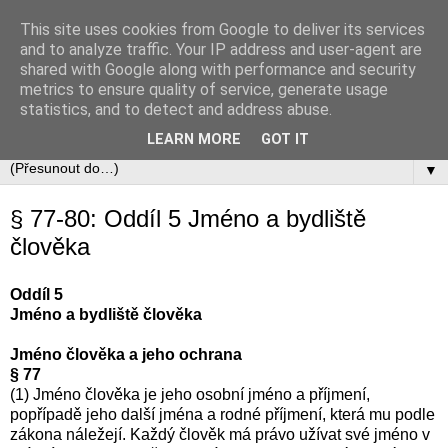
This site uses cookies from Google to deliver its services
Občanský zákoník
and to analyze traffic. Your IP address and user-agent are
shared with Google along with performance and security
metrics to ensure quality of service, generate usage
Zákon č. 89/2012 Sb., občanský zákoník v úplném aktuálním
statistics, and to detect and address abuse.
znění včetně automaticky zapracovávaných změn.
LEARN MORE
GOT IT
▼
§ 77-80: Oddíl 5 Jméno a bydliště
člověka
Oddíl 5
Jméno a bydliště člověka
Jméno člověka a jeho ochrana
§ 77
(1) Jméno člověka je jeho osobní jméno a příjmení,
popřípadě jeho další jména a rodné příjmení, která mu podle
zákona náležejí. Každý člověk má právo užívat své jméno v