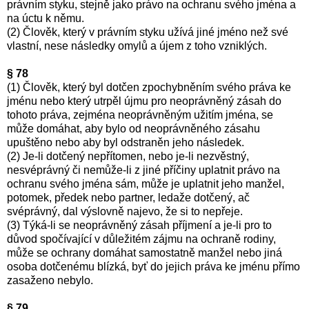
právním styku, stejně jako právo na ochranu svého jména a
na úctu k němu.
(2) Člověk, který v právním styku užívá jiné jméno než své
vlastní, nese následky omylů a újem z toho vzniklých.
§ 78
(1) Člověk, který byl dotčen zpochybněním svého práva ke
jménu nebo který utrpěl újmu pro neoprávněný zásah do
tohoto práva, zejména neoprávněným užitím jména, se
může domáhat, aby bylo od neoprávněného zásahu
upuštěno nebo aby byl odstraněn jeho následek.
(2) Je-li dotčený nepřítomen, nebo je-li nezvěstný,
nesvéprávný či nemůže-li z jiné příčiny uplatnit právo na
ochranu svého jména sám, může je uplatnit jeho manžel,
potomek, předek nebo partner, ledaže dotčený, ač
svéprávný, dal výslovně najevo, že si to nepřeje.
(3) Týká-li se neoprávněný zásah příjmení a je-li pro to
důvod spočívající v důležitém zájmu na ochraně rodiny,
může se ochrany domáhat samostatně manžel nebo jiná
osoba dotčenému blízká, byť do jejich práva ke jménu přímo
zasaženo nebylo.
§ 79