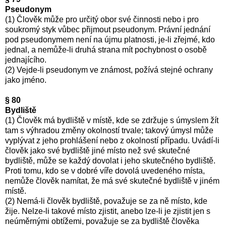
Pseudonym
(1) Člověk může pro určitý obor své činnosti nebo i pro
soukromý styk vůbec přijmout pseudonym. Právní jednání
pod pseudonymem není na újmu platnosti, je-li zřejmé, kdo
jednal, a nemůže-li druhá strana mít pochybnost o osobě
jednajícího.
(2) Vejde-li pseudonym ve známost, požívá stejné ochrany
jako jméno.
§ 80
Bydliště
(1) Člověk má bydliště v místě, kde se zdržuje s úmyslem žít
tam s výhradou změny okolností trvale; takový úmysl může
vyplývat z jeho prohlášení nebo z okolností případu. Uvádí-li
člověk jako své bydliště jiné místo než své skutečné
bydliště, může se každý dovolat i jeho skutečného bydliště.
Proti tomu, kdo se v dobré víře dovolá uvedeného místa,
nemůže člověk namítat, že má své skutečné bydliště v jiném
místě.
(2) Nemá-li člověk bydliště, považuje se za ně místo, kde
žije. Nelze-li takové místo zjistit, anebo lze-li je zjistit jen s
neúměrnými obtížemi, považuje se za bydliště člověka